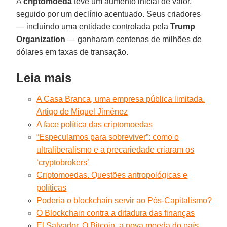
A
criptomoeda
teve um aumento inicial de valor,
seguido por um declínio acentuado. Seus criadores
— incluindo uma entidade controlada pela
Trump
Organization
— ganharam centenas de milhões de
dólares em taxas de transação.
Leia mais
A Casa Branca, uma empresa pública limitada.
Artigo de Miguel Jiménez
A face política das criptomoedas
“Especulamos para sobreviver”: como o
ultraliberalismo e a precariedade criaram os
‘cryptobrokers’
Criptomoedas. Questões antropológicas e
políticas
Poderia o blockchain servir ao Pós-Capitalismo?
O Blockchain contra a ditadura das finanças
El Salvador. O Bitcoin, a nova moeda do país