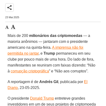
share
23 Mai 2025
Mais de 200
milionários das criptomoedas
— a
maioria anônimos — jantaram com o presidente
americano na quinta-feira.
A imprensa não foi
permitida no jantar
, e
Trump
permaneceu em seu
clube por pouco mais de uma hora. Do lado de fora,
manifestantes se reuniram com faixas dizendo: “Não
à
corrupção criptográfica
” e “Não aos corruptos”.
A reportagem é de
Andrés
Gil
, publicada por
El
Diario
, 23-05-2025.
O presidente
Donald Trump
entreteve grandes
investidores em um de seus projetos de criptomoeda