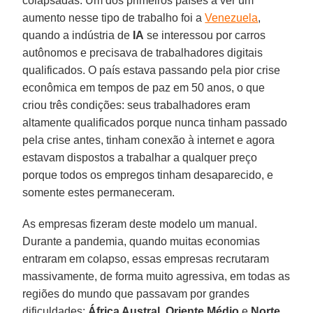
colapsadas. Um dos primeiros países a ver um
aumento nesse tipo de trabalho foi a
Venezuela
,
quando a indústria de
IA
se interessou por carros
autônomos e precisava de trabalhadores digitais
qualificados. O país estava passando pela pior crise
econômica em tempos de paz em 50 anos, o que
criou três condições: seus trabalhadores eram
altamente qualificados porque nunca tinham passado
pela crise antes, tinham conexão à internet e agora
estavam dispostos a trabalhar a qualquer preço
porque todos os empregos tinham desaparecido, e
somente estes permaneceram.
As empresas fizeram deste modelo um manual.
Durante a pandemia, quando muitas economias
entraram em colapso, essas empresas recrutaram
massivamente, de forma muito agressiva, em todas as
regiões do mundo que passavam por grandes
dificuldades:
África Austral
,
Oriente Médio
e
Norte