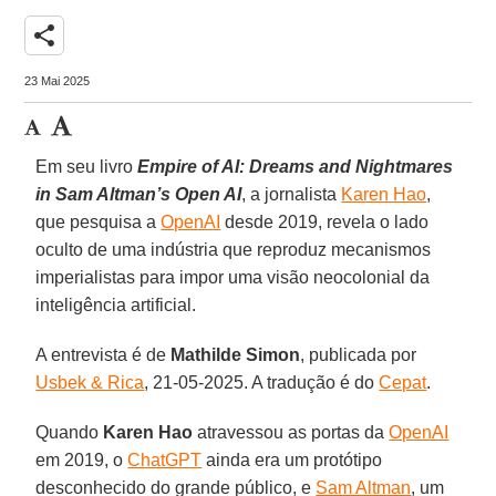
share
23 Mai 2025
Em seu livro
Empire of AI: Dreams and Nightmares
in Sam Altman’s Open AI
, a jornalista
Karen Hao
,
que pesquisa a
OpenAI
desde 2019, revela o lado
oculto de uma indústria que reproduz mecanismos
imperialistas para impor uma visão neocolonial da
inteligência artificial.
A entrevista é de
Mathilde Simon
, publicada por
Usbek & Rica
, 21-05-2025. A tradução é do
Cepat
.
Quando
Karen Hao
atravessou as portas da
OpenAI
em 2019, o
ChatGPT
ainda era um protótipo
desconhecido do grande público, e
Sam Altman
, um