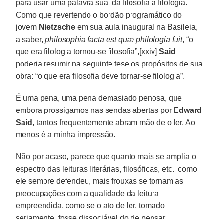
para usar uma palavra sua, da filosofia à filologia.
Como que revertendo o bordão programático do
jovem
Nietzsche
em sua aula inaugural na Basileia,
a saber,
philosophia facta est quæ philologia fuit
, “o
que era filologia tornou-se filosofia”,[xxiv]
Said
poderia resumir na seguinte tese os propósitos de sua
obra: “o que era filosofia deve tornar-se filologia”.
É uma pena, uma pena demasiado penosa, que
embora prossigamos nas sendas abertas por
Edward
Said
, tantos frequentemente abram mão de o ler. Ao
menos é a minha impressão.
Não por acaso, parece que quanto mais se amplia o
espectro das leituras literárias, filosóficas, etc., como
ele sempre defendeu, mais frouxas se tornam as
preocupações com a qualidade da leitura
empreendida, como se o ato de ler, tomado
seriamente, fosse dissociável do de pensar