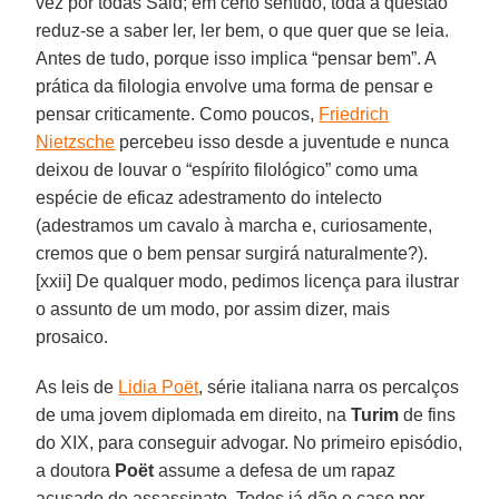
vez por todas Said; em certo sentido, toda a questão
reduz-se a saber ler, ler bem, o que quer que se leia.
Antes de tudo, porque isso implica “pensar bem”. A
prática da filologia envolve uma forma de pensar e
pensar criticamente. Como poucos,
Friedrich
Nietzsche
percebeu isso desde a juventude e nunca
deixou de louvar o “espírito filológico” como uma
espécie de eficaz adestramento do intelecto
(adestramos um cavalo à marcha e, curiosamente,
cremos que o bem pensar surgirá naturalmente?).
[xxii] De qualquer modo, pedimos licença para ilustrar
o assunto de um modo, por assim dizer, mais
prosaico.
As leis de
Lidia Poët
, série italiana narra os percalços
de uma jovem diplomada em direito, na
Turim
de fins
do XIX, para conseguir advogar. No primeiro episódio,
a doutora
Poët
assume a defesa de um rapaz
acusado de assassinato. Todos já dão o caso por