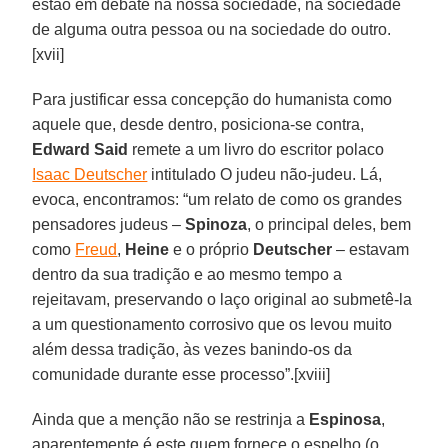
estão em debate na nossa sociedade, na sociedade
de alguma outra pessoa ou na sociedade do outro.
[xvii]
Para justificar essa concepção do humanista como
aquele que, desde dentro, posiciona-se contra,
Edward Said
remete a um livro do escritor polaco
Isaac Deutscher
intitulado O judeu não-judeu. Lá,
evoca, encontramos: “um relato de como os grandes
pensadores judeus –
Spinoza
, o principal deles, bem
como
Freud
,
Heine
e o próprio
Deutscher
– estavam
dentro da sua tradição e ao mesmo tempo a
rejeitavam, preservando o laço original ao submetê-la
a um questionamento corrosivo que os levou muito
além dessa tradição, às vezes banindo-os da
comunidade durante esse processo”.[xviii]
Ainda que a menção não se restrinja a
Espinosa
,
aparentemente é este quem fornece o espelho (o