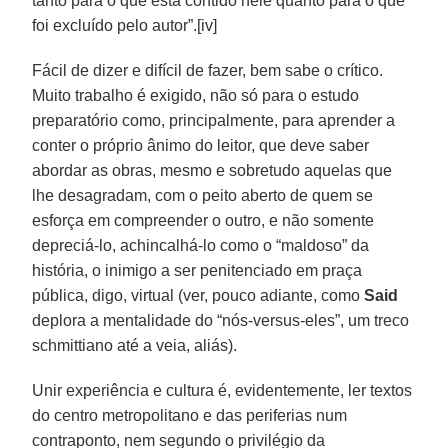
tanto para o que está contido nele quanto para o que
foi excluído pelo autor”.[iv]
Fácil de dizer e difícil de fazer, bem sabe o crítico.
Muito trabalho é exigido, não só para o estudo
preparatório como, principalmente, para aprender a
conter o próprio ânimo do leitor, que deve saber
abordar as obras, mesmo e sobretudo aquelas que
lhe desagradam, com o peito aberto de quem se
esforça em compreender o outro, e não somente
depreciá-lo, achincalhá-lo como o “maldoso” da
história, o inimigo a ser penitenciado em praça
pública, digo, virtual (ver, pouco adiante, como
Said
deplora a mentalidade do “nós-versus-eles”, um treco
schmittiano até a veia, aliás).
Unir experiência e cultura é, evidentemente, ler textos
do centro metropolitano e das periferias num
contraponto, nem segundo o privilégio da