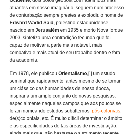
Ocidente
, dois polos geopolíticos indefinidos mas
atuantes em nosso imaginário, seguem num processo
de conturbação sempre prestes a explodir, o nome de
Edward Wadid Said
, palestino-estadunidense
nascido em
Jerusalém
em 1935 e morto Nova Iorque
2003, sintetiza uma contradição fecunda que foi
capaz de motivar a parte mais notável, mais
combativa e mais atual de seu trabalho dentro e fora
da academia.
Em 1978, ele publicou
Orientalismo
,[i] um estudo
seminal que rapidamente, antes mesmo de se tornar
um clássico das humanidades de nossa época,
inspiraria um amplo conjunto de novas pesquisas,
especialmente naqueles campos que aos poucos se
foram nomeando estudos subalternos,
pós-coloniais
,
de(s)coloniais, etc. É muito difícil determinar o âmbito
e as especificidades de tais áreas de investigação,
ainda mais que, não bastasse o surgimento recente,