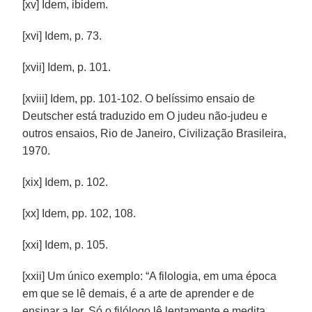
[xv] Idem, ibidem.
[xvi] Idem, p. 73.
[xvii] Idem, p. 101.
[xviii] Idem, pp. 101-102. O belíssimo ensaio de
Deutscher está traduzido em O judeu não-judeu e
outros ensaios, Rio de Janeiro, Civilização Brasileira,
1970.
[xix] Idem, p. 102.
[xx] Idem, pp. 102, 108.
[xxi] Idem, p. 105.
[xxii] Um único exemplo: “A filologia, em uma época
em que se lê demais, é a arte de aprender e de
ensinar a ler. Só o filólogo lê lentamente e medita