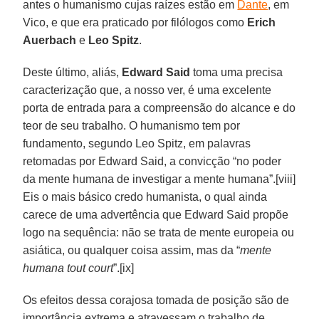
antes o humanismo cujas raízes estão em
Dante
, em
Vico, e que era praticado por filólogos como
Erich
Auerbach
e
Leo Spitz
.
Deste último, aliás,
Edward Said
toma uma precisa
caracterização que, a nosso ver, é uma excelente
porta de entrada para a compreensão do alcance e do
teor de seu trabalho. O humanismo tem por
fundamento, segundo Leo Spitz, em palavras
retomadas por Edward Said, a convicção “no poder
da mente humana de investigar a mente humana”.[viii]
Eis o mais básico credo humanista, o qual ainda
carece de uma advertência que Edward Said propõe
logo na sequência: não se trata de mente europeia ou
asiática, ou qualquer coisa assim, mas da “
mente
humana tout court
”.[ix]
Os efeitos dessa corajosa tomada de posição são de
importância extrema e atravessam o trabalho de