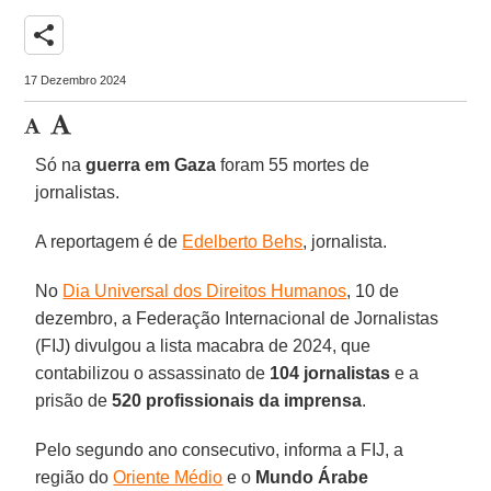
share
17 Dezembro 2024
Só na
guerra em Gaza
foram 55 mortes de
jornalistas.
A reportagem é de
Edelberto Behs
, jornalista.
No
Dia Universal dos Direitos Humanos
, 10 de
dezembro, a Federação Internacional de Jornalistas
(FIJ) divulgou a lista macabra de 2024, que
contabilizou o assassinato de
104 jornalistas
e a
prisão de
520 profissionais da imprensa
.
Pelo segundo ano consecutivo, informa a FIJ, a
região do
Oriente Médio
e o
Mundo Árabe