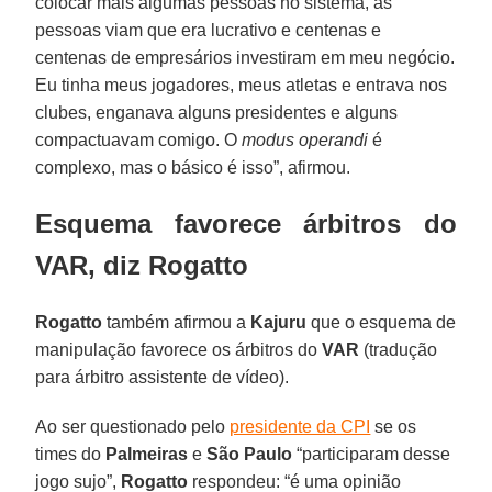
colocar mais algumas pessoas no sistema, as
pessoas viam que era lucrativo e centenas e
centenas de empresários investiram em meu negócio.
Eu tinha meus jogadores, meus atletas e entrava nos
clubes, enganava alguns presidentes e alguns
compactuavam comigo. O
modus
operandi
é
complexo, mas o básico é isso”, afirmou.
Esquema favorece árbitros do
VAR, diz Rogatto
Rogatto
também afirmou a
Kajuru
que o esquema de
manipulação favorece os árbitros do
VAR
(tradução
para árbitro assistente de vídeo).
Ao ser questionado pelo
presidente da CPI
se os
times do
Palmeiras
e
São Paulo
“participaram desse
jogo sujo”,
Rogatto
respondeu: “é uma opinião