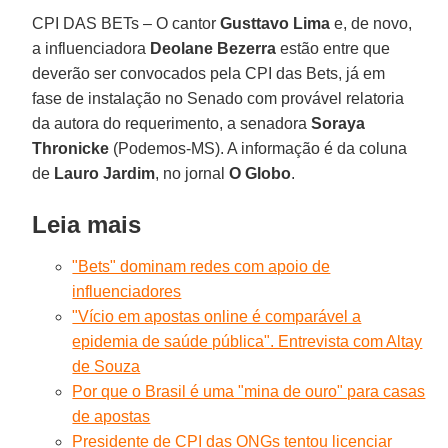
CPI DAS BETs – O cantor
Gusttavo Lima
e, de novo,
a influenciadora
Deolane Bezerra
estão entre que
deverão ser convocados pela CPI das Bets, já em
fase de instalação no Senado com provável relatoria
da autora do requerimento, a senadora
Soraya
Thronicke
(Podemos-MS). A informação é da coluna
de
Lauro
Jardim
, no jornal
O Globo
.
Leia mais
"Bets" dominam redes com apoio de
influenciadores
"Vício em apostas online é comparável a
epidemia de saúde pública". Entrevista com Altay
de Souza
Por que o Brasil é uma "mina de ouro" para casas
de apostas
Presidente de CPI das ONGs tentou licenciar