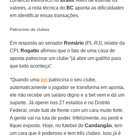
comércio eletrônico no
Brasil
. Além de estimar os
valores, a nota técnica do
BC
aponta as dificuldades
em identificar essas transações.
Patrocínio de clubes
Em resposta ao senador
Romário
(PL-RJ), relator da
CPI,
Rogatto
afirmou que o fato de uma casa de
aposta patrocinar um clube “já abre um gatilho para
que tudo aconteça”.
“Quando uma
bet
patrocina o seu clube,
automaticamente o jogador se transforma em aposta,
ele não recebe um salário digno e a bet vem e dá um
suporte. Já operei nos 27 estados e no Distrito
Federal, onde bati de frente com um cara muito forte.
A gente vai na luta de poder. Infelizmente, eu perdi e
fiquei exposto. Hoje, no futebol do
Candangão
, tem
um cara que é poderoso e tem três clubes. Isso já é