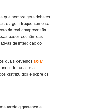
ema que sempre gera debates
ões, surgem frequentemente
ento da real compreensão
ssas bases econômicas
tativas de interdição do
elos quais devemos
taxar
grandes fortunas e a
dos distribuídos e sobre os
ma tarefa gigantesca e