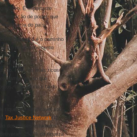
regressivo. É importante
oncentração de poder, que
 democracia do país.
sobre o consumo é o caminho
 para o desenvolvimento
ição. Hoje, os mais ricos
 exatamente isso que
stos, diminuindo o fardo
e riqueza é justificável sob
 da
Tax Justice Network
[1]
ção dos países estudados
 detiveram 25,7% da riqueza