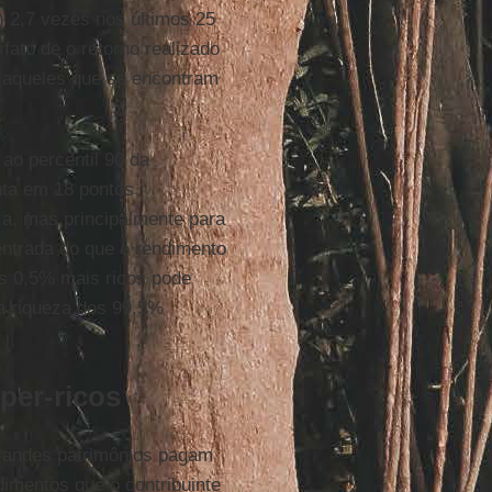
) 2,7 vezes nos últimos 25
fato de o retorno realizado
a aqueles que se encontram
ao percentil 90 da
enta em 18 pontos
za, mas principalmente para
entrada do que o rendimento
s 0,5% mais ricos pode
a riqueza dos 99,5%
per-ricos
grandes patrimônios pagam
dimentos que o contribuinte