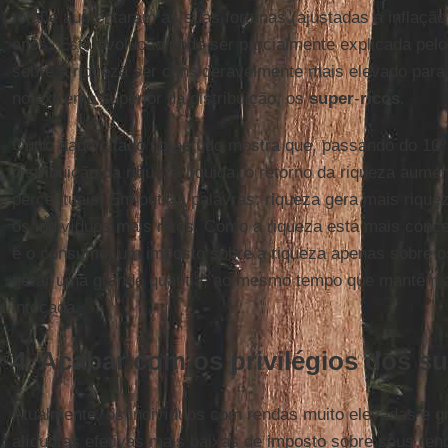
total e aumentaram as suas fortunas (ajustadas à inflação
anos. Esta evolução pode ser parcialmente explicada pelo 
sobre a riqueza ser consideravelmente mais elevado par
no extremo superior da distribuição, os
super
-
ricos
.
Outro dado citado no estudo mostra que, passando do 10º 
distribuição da riqueza líquida, o retorno da riqueza aum
percentuais. Em outras palavras: riqueza gera mais rique
os indivíduos mais ricos. Como a riqueza está mais conc
e o consumo, um imposto sobre a riqueza apenas sobre o
gerar uma grande quantia, ao mesmo tempo que mantém 
intocada.
4. Acabar com os privilégios dos su
Atualmente, os indivíduos com rendas muito elevadas e 
alíquotas efetivas mais baixas de imposto sobre seus ren