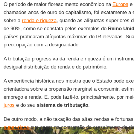
O período de maior florescimento econômico na
Europa
e
chamados anos de ouro do capitalismo, foi exatamente a 
sobre a
renda e riqueza
, quando as alíquotas superiores 
de 90%, como se constata pelos exemplos do
Reino Uni
países praticaram alíquotas máximas do IR elevadas. Sua
preocupação com a desigualdade.
A tributação progressiva da renda e riqueza é um instrume
desigual distribuição de renda e do patrimônio.
A experiência histórica nos mostra que o Estado pode exe
orientadora sobre a propensão marginal a consumir, esti
emprego e renda. E, pode fazê-lo, principalmente, por me
juros
e do seu
sistema de tributação
.
De outro modo, a não taxação das altas rendas e fortuna
super-ricos
que opera na contramão do crescimento da riqu