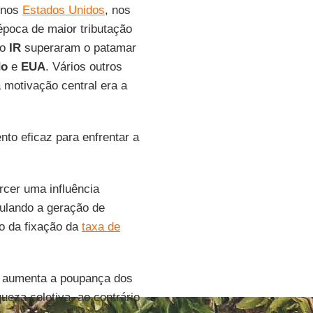
 nos
Estados Unidos
, nos
época de maior tributação
do
IR
superaram o patamar
do
e
EUA
. Vários outros
 motivação central era a
nto eficaz para enfrentar a
rcer uma influência
mulando a geração de
io da fixação da
taxa de
s aumenta a poupança dos
eza coletiva, ao contrário