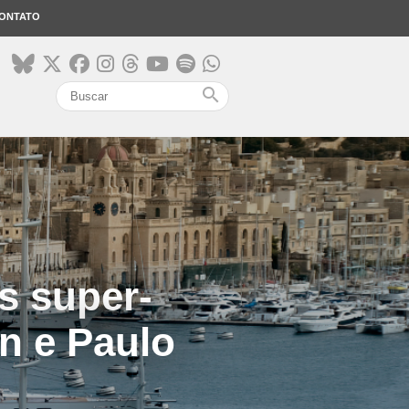
ONTATO
search
s super-
n e Paulo