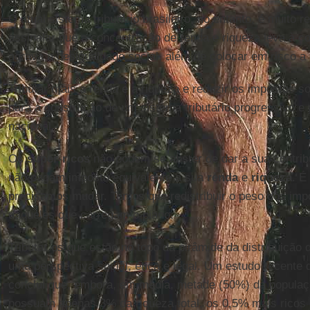
O atual sistema tributário brasileiro, no entanto, é muito 
assinalar que a concentração de renda e riqueza leva à c
agrava a desigualdade social, além de colocar em risco a
Tributar mais a renda e a riqueza e reduzir os impostos 
para a construção de um sistema tributário progressivo e
nacional.
Os
super
-
ricos
não podem se abster de dar a sua contribu
não pagam imposto equivalente à sua
renda
e
riqueza
. É
precisamos mudar. Temos que redistribuir o peso dos impo
daqueles que carregam o piano.
Tributar os que estão no topo da pirâmide da distribuição d
uma perspectiva social, ética e legal. Um estudo recente
conclui que, embora, em média, metade (50%) da popula
possuam apenas 3% da riqueza total, os 0,5% mais ricos