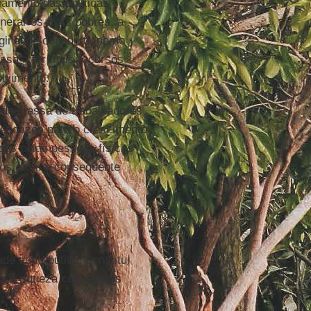
ciamento das políticas
nerar os mais pobres, a
rginal de consumo, como
ssa a ter mais recursos
olvimento.
ande massa de trabalhadores,
s eficazes para o crescimento
dos pelas pessoas físicas
ados, com a consequente
de contributiva, constitui
a e riqueza com efeitos