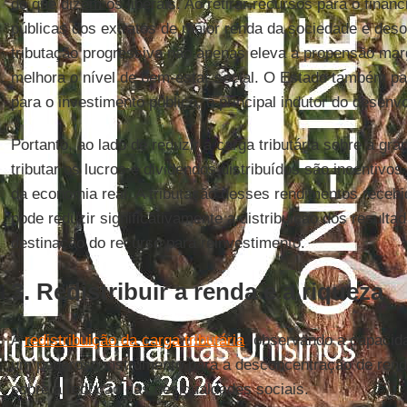
do que dizem os liberais. Ao retirar recursos para o finan
públicas dos extratos de maior renda da sociedade e deso
tributação progressiva não apenas eleva a propensão ma
melhora o nível de bem-estar social. O Estado também pa
para o investimento público, o principal indutor do desenv
Portanto, ao lado de reduzir a carga tributária sobre a gr
tributar os lucros e dividendos distribuídos são incentivo
da economia real. A tributação desses rendimentos recebi
pode reduzir significativamente a distribuição dos result
destinação do recurso para reinvestimento.
3. Redistribuir a renda e a riqueza
A
redistribuição da carga tributária
, observando a capacida
um poderoso instrumento para a desconcentração de rend
sobre a redução das desigualdades sociais.