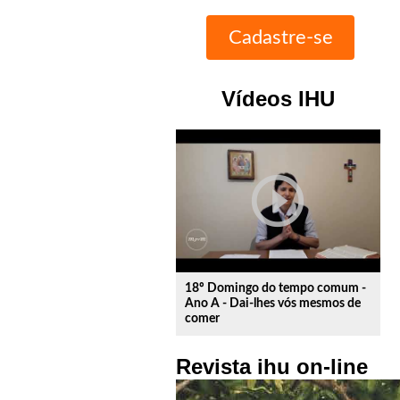
Vídeos IHU
play_circle_outline
18º Domingo do tempo comum -
Ano A - Dai-lhes vós mesmos de
comer
Revista ihu on-line