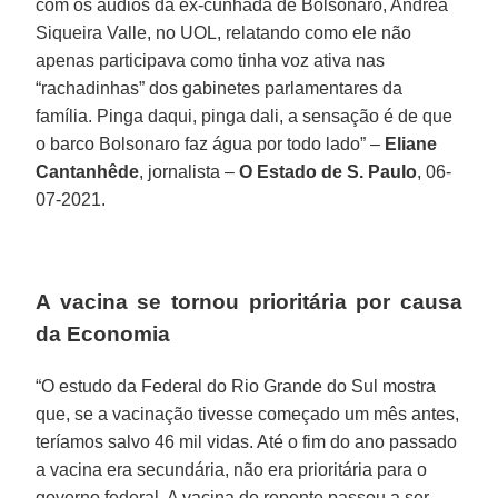
com os áudios da ex-cunhada de Bolsonaro, Andrea
Siqueira Valle, no UOL, relatando como ele não
apenas participava como tinha voz ativa nas
“rachadinhas” dos gabinetes parlamentares da
família. Pinga daqui, pinga dali, a sensação é de que
o barco Bolsonaro faz água por todo lado” –
Eliane
Cantanhêde
, jornalista –
O Estado de S. Paulo
, 06-
07-2021.
A vacina se tornou prioritária por causa
da Economia
“O estudo da Federal do Rio Grande do Sul mostra
que, se a vacinação tivesse começado um mês antes,
teríamos salvo 46 mil vidas. Até o fim do ano passado
a vacina era secundária, não era prioritária para o
governo federal. A vacina de repente passou a ser