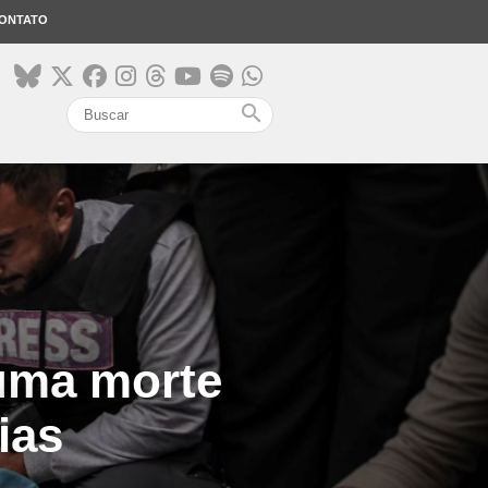
ONTATO
search
 uma morte
ias