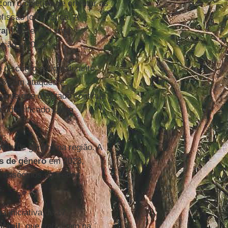
 com o objetivo de orientar as
fissão jornalística. A
aji
) observou uma
ação a 2022.
discurso estigmatizante,
45% em ataques e
pante que o Estado continue
, identificado como
tas de gênero na região. A
as de gênero
em 2023,
 e misóginos em redes
s.
 iniciativa de 17
Brasil
, que trabalham na