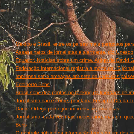
promoção e defesa da liberdade de expressão, liberdade
informação.
Leia mais
México e Brasil, entre os países mais perigosos para
Assassinatos de jornalistas é alarmante, diz Unesco
Equador. Notícias sobre um crime. Artigo de David 
Federação Internacional registra a morte de 45 jorna
imprensa sofre ameaças em sete de cada dez países
Edelberto Behs
Brasil sobe dez pontos no ranking da liberdade de i
Jornalismo não é crime, proclama Fenaj no Dia da L
Daniel Ortega persegue imprensa e jornalistas
Jornalismo, cada vez mais necessário, mas em queda 
Behs
O controle público da informação tem sido um dos pri