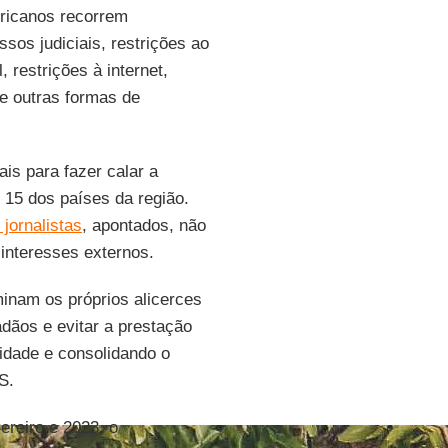
ericanos recorrem
sos judiciais, restrições ao
 restrições à internet,
re outras formas de
is para fazer calar a
 15 dos países da região.
 jornalistas
, apontados, não
 interesses externos.
inam os próprios alicerces
dãos e evitar a prestação
idade e consolidando o
S.
ereiro e 2023, o