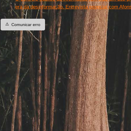
era da desinformação. Entrevista especial com Afon
⚠️
Comunicar erro