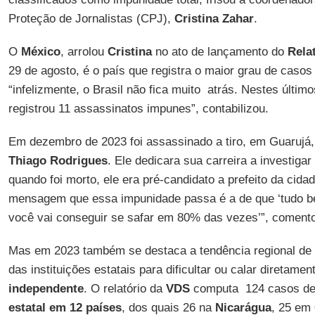
Proteção de Jornalistas (CPJ),
Cristina Zahar
.
O
México
, arrolou
Cristina
no ato de lançamento do
Rela
29 de agosto, é o país que registra o maior grau de caso
“infelizmente, o Brasil não fica muito atrás. Nestes último
registrou 11 assassinatos impunes”, contabilizou.
Em dezembro de 2023 foi assassinado a tiro, em Guarujá, 
Thiago Rodrigues
. Ele dedicara sua carreira a investiga
quando foi morto, ele era pré-candidato a prefeito da cidade
mensagem que essa impunidade passa é a de que ‘tudo 
você vai conseguir se safar em 80% das vezes’”, comen
Mas em 2023 também se destaca a tendência regional de
das instituições estatais para dificultar ou calar diretame
independente
. O relatório da
VDS
computa 124 casos d
estatal em 12 países
, dos quais 26 na
Nicarágua
, 25 em