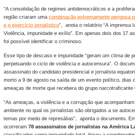
“A consolidação de regimes antidemocráticos e a prolifer
região criaram uma
combinação extremamente perigosa pa
e o exercício jornalístico
”, anota o relatório “A imprensa 
Violência, impunidade e exílio”. Em apenas dois dos 17 
foi possível identificar o criminoso.
Esse tipo de descaso e impunidade “geram um clima de p
perpetuando o ciclo de violência e autocensura”. O docu
assassinato do candidato presidencial e jornalista equato
morto a 9 de agosto na saída de um evento político, dias 
ameaças de morte que recebera do grupo narcotraficante
“As ameaças, a violência e a corrupção que acompanha
ambiente no qual os jornalistas são obrigados a se autoce
temas por medo de represálias”, aponta o documento. Em
ocorreram
78 assassinatos de jornalistas na América L
classificados como impunidade total, frisou a coordenado