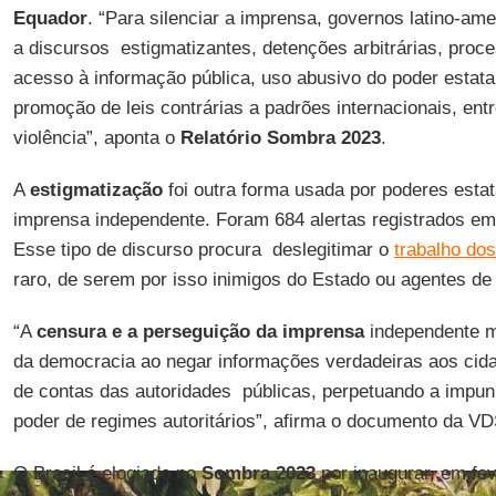
Equador
. “Para silenciar a imprensa, governos latino-am
a discursos estigmatizantes, detenções arbitrárias, proces
acesso à informação pública, uso abusivo do poder estatal,
promoção de leis contrárias a padrões internacionais, ent
violência”, aponta o
Relatório Sombra 2023
.
A
estigmatização
foi outra forma usada por poderes estata
imprensa independente. Foram 684 alertas registrados em
Esse tipo de discurso procura deslegitimar o
trabalho dos
raro, de serem por isso inimigos do Estado ou agentes de
“A
censura e a perseguição da imprensa
independente m
da democracia ao negar informações verdadeiras aos cida
de contas das autoridades públicas, perpetuando a impun
poder de regimes autoritários”, afirma o documento da VD
O Brasil é elogiado no
Sombra 2023
por inaugurar, em fev