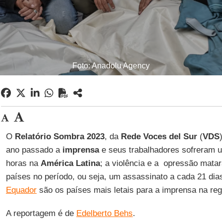
Foto: Anadolu Agency
O
Relatório Sombra 2023
, da
Rede Voces del Sur
(
VDS
ano passado a
imprensa
e seus trabalhadores sofreram 
horas na
América Latina
; a violência e a opressão matar
países no período, ou seja, um assassinato a cada 21 dia
Equador
são os países mais letais para a imprensa na reg
A reportagem é de
Edelberto Behs
.