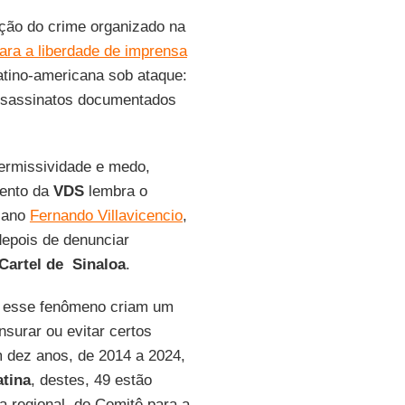
ação do crime organizado na
ra a liberdade de imprensa
latino-americana sob ataque:
assassinatos documentados
ermissividade e medo,
mento da
VDS
lembra o
riano
Fernando Villavicencio
,
depois de denunciar
Cartel de Sinaloa
.
m esse fenômeno criam um
nsurar ou evitar certos
 dez anos, de 2014 a 2024,
atina
, destes, 49 estão
ra regional do Comitê para a