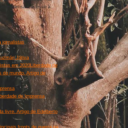
 de imprensa e acesso à
 jornalistas
Guzmán Játiva
listas em 2020
Liberdade de
 do mundo. Artigo de
mprensa
iberdade de Imprensa
livre. Artigo de Edelberto
ncipais fronts de guerra na