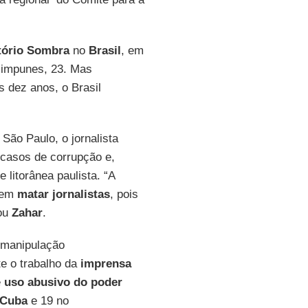
tório Sombra
no
Brasil
, em
s impunes, 23. Mas
s dez anos, o Brasil
São Paulo, o jornalista
r casos de corrupção e,
 litorânea paulista. “A
bem
matar jornalistas
, pois
tou
Zahar
.
 manipulação
nte o trabalho da
imprensa
e
uso abusivo do poder
Cuba
e 19 no