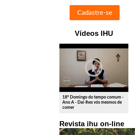
Vídeos IHU
play_circle_outline
18º Domingo do tempo comum -
Ano A - Dai-lhes vós mesmos de
comer
Revista ihu on-line