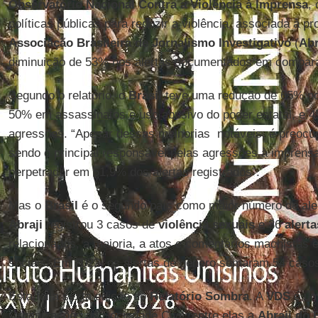
Observatório Nacional Contra a Violência à Imprensa
,
políticas públicas para reduzir a violência associada à pro
Associação Brasileira de Jornalismo Investigativo
(
Abr
diminuição de 53% nos alertas documentados em compar
Segundo o relatório, o
Brasil
teve uma redução de 65% no 
50% em assassinatos e uso abusivo do poder estatal, e 
agressões. “Apesar dessas melhorias notáveis, é preocu
sendo o principal responsável pelas agressões à imprensa
perpetrador em 51,9% dos alertas registrados”.
Mas o
Brasil
é o segundo país como maior número de aler
Abraji
registrou 3 casos de
violência sexuais
e 36
alert
relacionados, a maioria, a atos e comentários machistas
sociais. Em 2022, os alertas de gênero somaram 54 caso
Esta foi a sexta edição do
Relatório Sombra
. A
VDS
é uma
Organizações da Sociedade Civil, entre elas a
Abraji do 