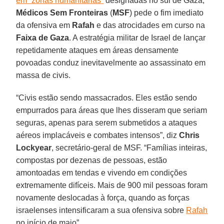
em “zonas humanitárias”
designadas no sul de Gaza,
Médicos Sem Fronteiras
(
MSF
) pede o fim imediato
da ofensiva em
Rafah
e das atrocidades em curso na
Faixa de Gaza
. A estratégia militar de Israel de lançar
repetidamente ataques em áreas densamente
povoadas conduz inevitavelmente ao assassinato em
massa de civis.
“Civis estão sendo massacrados. Eles estão sendo
empurrados para áreas que lhes disseram que seriam
seguras, apenas para serem submetidos a ataques
aéreos implacáveis e combates intensos”, diz
Chris
Lockyear
, secretário-geral de MSF. “Famílias inteiras,
compostas por dezenas de pessoas, estão
amontoadas em tendas e vivendo em condições
extremamente difíceis. Mais de 900 mil pessoas foram
novamente deslocadas à força, quando as forças
israelenses intensificaram a sua ofensiva sobre
Rafah
no início de maio”.