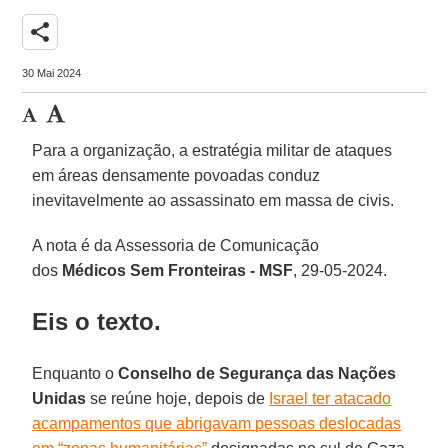
share
30 Mai 2024
Para a organização, a estratégia militar de ataques
em áreas densamente povoadas conduz
inevitavelmente ao assassinato em massa de civis.
A nota é da Assessoria de Comunicação
dos
Médicos Sem Fronteiras - MSF
, 29-05-2024.
Eis o texto.
Enquanto o
Conselho de Segurança das Nações
Unidas
se reúne hoje, depois de
Israel ter atacado
acampamentos que abrigavam pessoas deslocadas