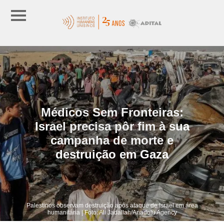
Médicos Sem Fronteiras:
Israel precisa pôr fim à sua
campanha de morte e
destruição em Gaza
Palestinos observam destruição após ataque de Israel em área
humanitária | Foto: Ali Jadallah/Anadolu Agency