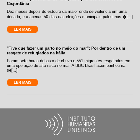
Cisjordânia
Dez meses depois do estouro da maior onda de violência em uma
década, e a apenas 50 dias das eleições municipais palestinas �[...]
LER MAIS
"Tive que fazer um parto no meio do mar": Por dentro de um
resgate de refugiados na Itália
Foram sete horas debaixo de chuva e 551 migrantes resgatados em
uma operação de alto risco no mar. A BBC Brasil acompanhou na
se[...]
LER MAIS