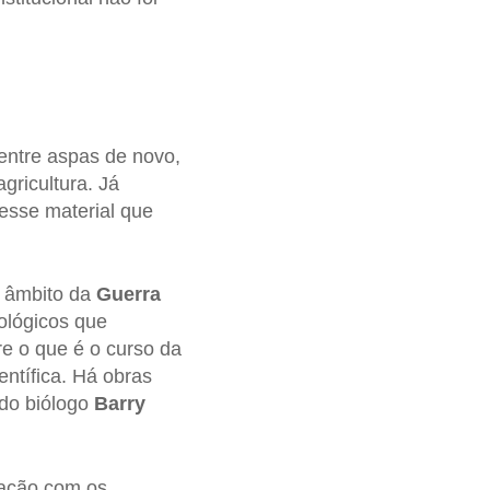
entre aspas de novo,
gricultura. Já
esse material que
o âmbito da
Guerra
ológicos que
 o que é o curso da
ntífica. Há obras
 do biólogo
Barry
pação com os