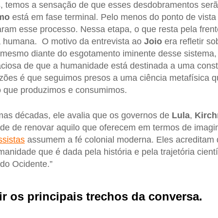
s, temos a sensação de que esses desdobramentos serã
smo
está em fase terminal. Pelo menos do ponto de vista
aram esse processo. Nessa etapa, o que resta pela fren
a humana. O motivo da entrevista ao
Joio
era refletir s
, mesmo diante do esgotamento iminente desse sistema
laciosa de que a humanidade está destinada a uma cons
zões é que seguimos presos a uma ciência metafísica q
lo que produzimos e consumimos.
mas décadas, ele avalia que os governos de
Lula
,
Kirch
e de renovar aquilo que oferecem em termos de imaginá
ssistas
assumem a fé colonial moderna. Eles acreditam
manidade que é dada pela história e pela trajetória cientí
 do Ocidente.”
ir os principais trechos da conversa.