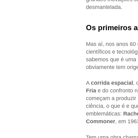
desmantelada.
Os primeiros a
Mas aí, nos anos 60 
científicos e tecnol
sabemos que é uma re
obviamente tem orige
A
corrida espacial
,
Fria
e do confronto n
começam a produzir 
ciência, o que é e q
emblemáticas:
Rach
Commoner
, em 196
Tem uma obra chamad