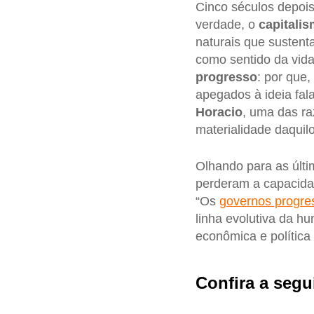
Cinco séculos depoi
verdade, o
capitali
naturais que sustent
como sentido da vid
progresso
: por que
apegados à ideia fa
Horacio
, uma das ra
materialidade daqui
Olhando para as últi
perderam a capacidad
“Os
governos progre
linha evolutiva da hu
econômica e política
Confira a segu