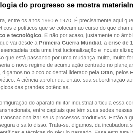
ogia do progresso se mostra materialm
ra, entre os anos 1960 e 1970. É precisamente aqui que
éticos e políticos que se colocam ao curso do que cham
ico e tecnológico
. E não por acaso, justamente no âmbi
, que vai desde a
Primeira Guerra Mundial
, a
crise de 
esencadeia toda uma institucionalização e industrializa
gico que está passando por uma mudança muito, muito fo
eria o novo regime de acumulação centrado no planejam
, digamos no bloco ocidental liderado pela
Otan
, pelos
E
ético. A ciência aprofunda, então, sua subordinação ao
tégicos das grandes potências.
configuração do aparato militar industrial articula essa c
nsnacionais, entre capitais que têm suas sedes nessas
ransnacionalizar seus processos produtivos. Então a g
segura o salto disso. Trata-se, digamos, da incubadora s
ntíficas e técnicas do século passado. Essa estrutura in