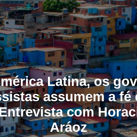
mérica Latina, os go
sistas assumem a fé 
Entrevista com Hora
Aráoz