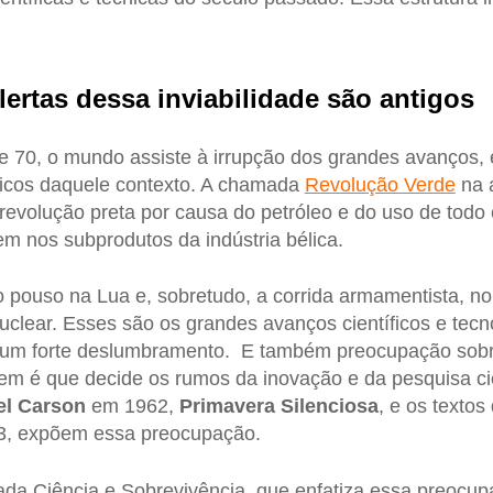
lertas dessa inviabilidade são antigos
e 70, o mundo assiste à irrupção dos grandes avanços, 
ógicos daquele contexto. A chamada
Revolução Verde
na a
volução preta por causa do petróleo e do uso de todo 
m nos subprodutos da indústria bélica.
 o pouso na Lua e, sobretudo, a corrida armamentista, n
uclear. Esses são os grandes avanços científicos e tecn
um forte deslumbramento. E também preocupação sobre
uem é que decide os rumos da inovação e da pesquisa cie
el Carson
em 1962,
Primavera Silenciosa
, e os textos
3, expõem essa preocupação.
a Ciência e Sobrevivência, que enfatiza essa preocu