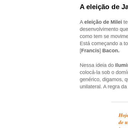
A eleição de Ja
A
eleição de Milei
te
desenvolvimento que
como tem se movimen
Está começando a to
[
Francis
]
Bacon.
Nessa ideia do
Ilum
colocá-la sob o dom
genérico, digamos, q
unilateral. A regra d
Hoje
de u