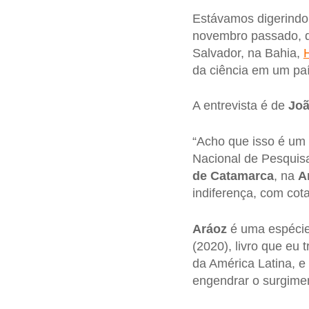
Estávamos digerindo
novembro passado, q
Salvador, na Bahia,
da ciência em um pa
A entrevista é de
Joã
“Acho que isso é um 
Nacional de Pesquisa
de Catamarca
, na
A
indiferença, com cot
Aráoz
é uma espéci
(2020), livro que eu 
da América Latina, e
engendrar o surgime