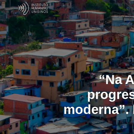
“Na A
progres
moderna”. 