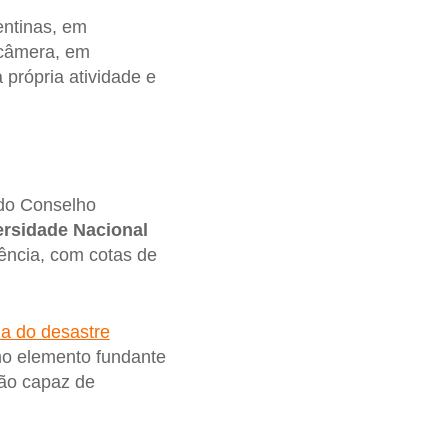
entinas, em
 câmera, em
 própria atividade e
 do Conselho
ersidade Nacional
ência, com cotas de
a do desastre
omo elemento fundante
ção capaz de