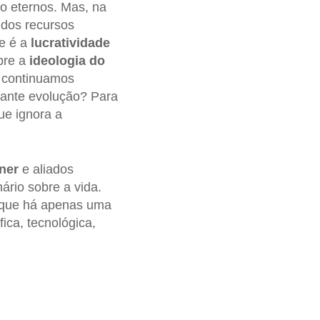
o eternos. Mas, na
 dos recursos
te é a
lucratividade
obre a
ideologia do
, continuamos
tante evolução? Para
ue ignora a
ner
e aliados
rio sobre a vida.
 que há apenas uma
fica, tecnológica,