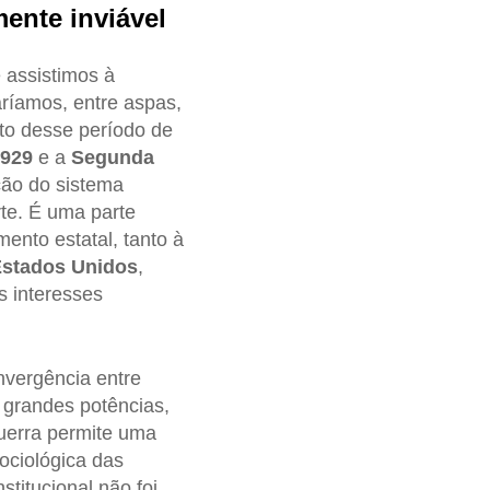
ente inviável
 assistimos à
aríamos, entre aspas,
to desse período de
1929
e a
Segunda
ção do sistema
rte. É uma parte
ento estatal, tanto à
stados Unidos
,
s interesses
onvergência entre
 grandes potências,
uerra permite uma
ociológica das
stitucional não foi