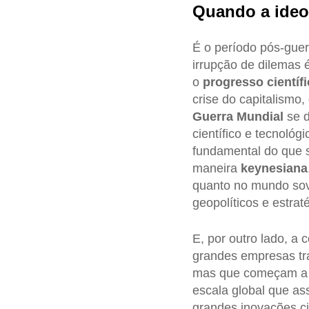
Quando a ideol
É o período pós-guer
irrupção de dilemas 
o
progresso científ
crise do capitalismo
Guerra Mundial
se d
científico e tecnoló
fundamental do que s
maneira
keynesiana
quanto no mundo sovi
geopolíticos e estra
E, por outro lado, a 
grandes empresas tra
mas que começam a t
escala global que as
grandes inovações cie