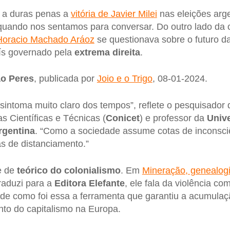
 a duras penas a
vitória de Javier Milei
nas eleições arg
uando nos sentamos para conversar. Do outro lado da
Horacio Machado Aráoz
se questionava sobre o futuro da
ís governado pela
extrema direita
.
o Peres
, publicada por
Joio e o Trigo
, 08-01-2024.
sintoma muito claro dos tempos”, reflete o pesquisador
s Científicas e Técnicas (
Conicet
) e professor da
Univ
rgentina
. “Como a sociedade assume cotas de inconsci
as de distanciamento.”
e de
teórico do colonialismo
. Em
Mineração, genealogi
traduzi para a
Editora Elefante
, ele fala da violência c
 de como foi essa a ferramenta que garantiu a acumula
nto do capitalismo na Europa.