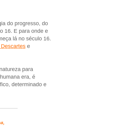
ia do progresso, do
o 16. E para onde e
eça lá no século 16.
 Descartes
e
natureza para
 humana era, é
fico, determinado e
ca,