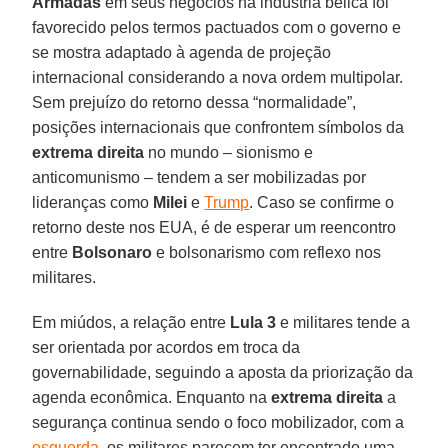
Armadas
em seus negócios na indústria bélica foi
favorecido pelos termos pactuados com o governo e
se mostra adaptado à agenda de projeção
internacional considerando a nova ordem multipolar.
Sem prejuízo do retorno dessa “normalidade”,
posições internacionais que confrontem símbolos da
extrema direita
no mundo – sionismo e
anticomunismo – tendem a ser mobilizadas por
lideranças como
Milei
e
Trump
. Caso se confirme o
retorno deste nos EUA, é de esperar um reencontro
entre
Bolsonaro
e bolsonarismo com reflexo nos
militares.
Em miúdos, a relação entre
Lula 3
e militares tende a
ser orientada por acordos em troca da
governabilidade, seguindo a aposta da priorização da
agenda econômica. Enquanto na
extrema direita
a
segurança continua sendo o foco mobilizador, com a
esquerda
, os militares parecem ter encontrado uma