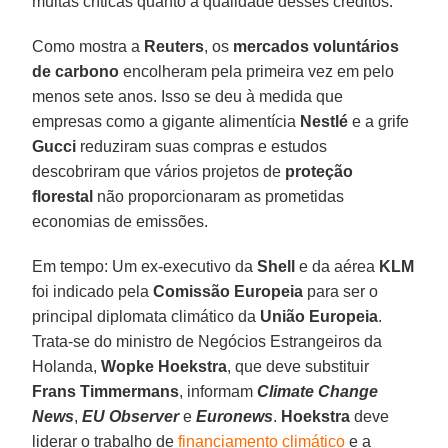
muitas críticas quanto à qualidade desses créditos.
Como mostra a
Reuters
, os
mercados voluntários
de carbono
encolheram pela primeira vez em pelo
menos sete anos. Isso se deu à medida que
empresas como a gigante alimentícia
Nestlé
e a grife
Gucci
reduziram suas compras e estudos
descobriram que vários projetos de
proteção
florestal
não proporcionaram as prometidas
economias de emissões.
Em tempo: Um ex-executivo da
Shell
e da aérea
KLM
foi indicado pela
Comissão Europeia
para ser o
principal diplomata climático da
União Europeia
.
Trata-se do ministro de Negócios Estrangeiros da
Holanda,
Wopke Hoekstra
, que deve substituir
Frans Timmermans
, informam
Climate Change
News
,
EU Observer
e
Euronews
.
Hoekstra
deve
liderar o trabalho de
financiamento climático
e a