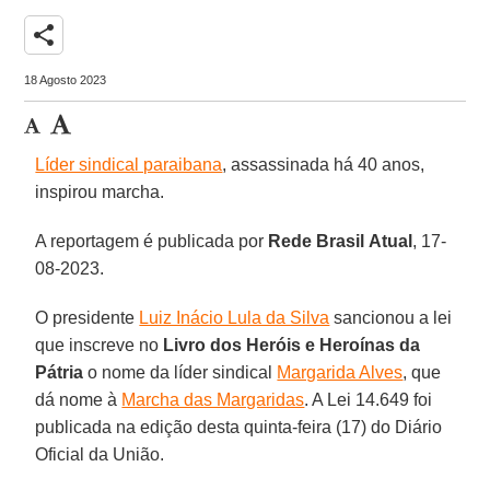
share
18 Agosto 2023
Líder sindical paraibana
, assassinada há 40 anos,
inspirou marcha.
A reportagem é publicada por
Rede Brasil
Atual
, 17-
08-2023.
O presidente
Luiz Inácio Lula da Silva
sancionou a lei
que inscreve no
Livro dos Heróis e Heroínas da
Pátria
o nome da líder sindical
Margarida Alves
, que
dá nome à
Marcha das Margaridas
. A Lei 14.649 foi
publicada na edição desta quinta-feira (17) do Diário
Oficial da União.