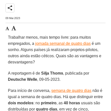
share
09 Mai 2023
Trabalhar menos, mais tempo livre: para muitos
empregados, a
jornada semanal de quatro dias
é um
sonho. Alguns países já realizaram projetos-pilotos,
outros ainda estão céticos. Quais são as vantagens e
desvantagens?
A reportagem é de
Silja
Thoms
, publicada por
Deutsche Welle
, 09-05-2023.
Para início de conversa,
semana de quatro dias
não é
igual a semana de quatro dias. Há que distinguir entre
dois modelos
: no
primeiro
, as
40 horas
usuais são
distribuídas por
quatro dias
, em vez de cinco,