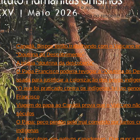
melhoraria as condições de vida e ajudaria a proteger os 
além de facilitar seu desenvolvimento no respeito à sua ide
Leia mais
Canadá. Bispos estão trabalhando com o Vaticano e
“Doutrina do Descobrimento”
A iníqua “doutrina da descoberta”
O Papa Francisco poderia revogar a “Doutrina do De
usada para justificar a colonização dos povos indíg
“O que foi praticado contra os indígenas foi um geno
Francisco
Viagem do papa ao Canadá prova que o Vaticano nã
séculos
O Papa: peço perdão pelo mal cometido por tantos c
indígenas
As desculpas aos nativos canadenses. Que nunca ma