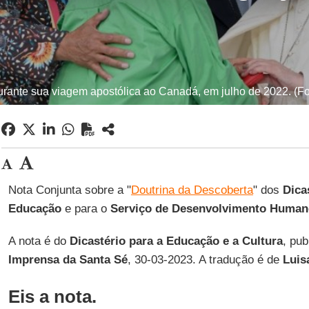
rante sua viagem apostólica ao Canadá, em julho de 2022. (Fo
Nota Conjunta sobre a "
Doutrina da Descoberta
" dos
Dica
Educação
e para o
Serviço de Desenvolvimento Humano
A nota é do
Dicastério para a Educação e a Cultura
, pu
Imprensa da Santa Sé
, 30-03-2023. A tradução é de
Luis
Eis a nota.