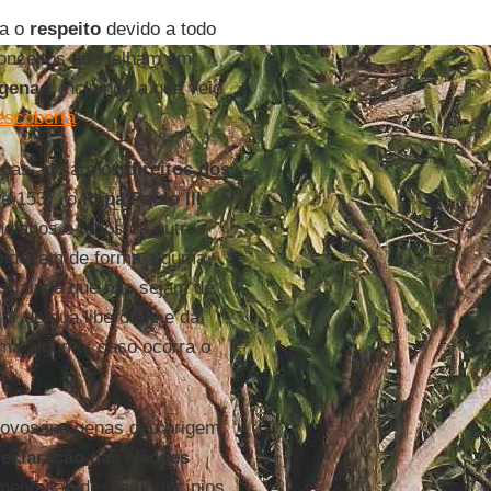
ta o
respeito
devido a todo
conceitos que falham em
ígenas
, incluindo a que veio
escoberta
”.
Papas apoiam os
direitos dos
e 1537, o
Papa Paulo III
indianos e todos os outros
ão devem de forma alguma
s, ainda que não sejam de
zar de sua liberdade e da
ma alguma; caso ocorra o
povos indígenas deu origem
eclaração das Nações
ementação desses princípios