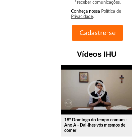
receber comunicações.
Conheça nossa
Política de
Privacidade
.
Vídeos IHU
play_circle_outline
18º Domingo do tempo comum -
Ano A - Dai-lhes vós mesmos de
comer