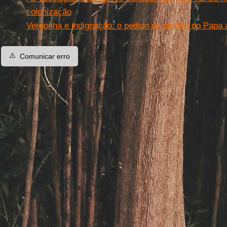
colonização
Vergonha e indignação: o pedido de perdão do Papa
⚠️
Comunicar erro