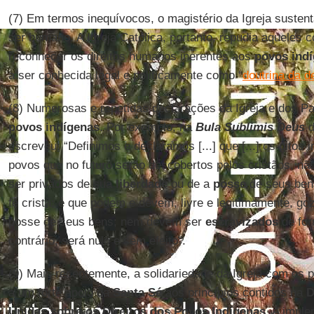
(7) Em termos inequívocos, o magistério da Igreja susten
ser humano. A Igreja Católica, portanto, repudia aqueles 
reconhecer os direitos humanos inerentes aos
povos ind
a ser conhecida legal e politicamente como “
doutrina da d
(8) Numerosas e repetidas declarações da Igreja e dos 
povos indígenas
. Por exemplo, na
Bula Sublimis Deus
d
escreveu: “Definimos e declaramos [...] que [...] os ditos 
povos que no futuro serão descobertos pelos cristãos, n
ser privados de sua
liberdade
ou de a
posse
de seus ben
fé cristã; e que podem e devem, livre e legitimamente, go
posse de seus bens; nem devem ser
escravizados
de for
contrário, será nulo e sem efeito".
(9) Mais recentemente, a solidariedade da Igreja com os 
a um forte apoio da
Santa Sé
aos princípios contidos na
D
Unidas sobre os Direitos dos Povos Indígenas
. A impl