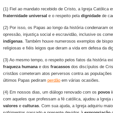
(1) Fiel ao mandato recebido de Cristo, a Igreja Católica 
fraternidade universal
e o respeito pela
dignidade
de ca
(2) Por isso, os Papas ao longo da história condenaram o
opressão, injustiça social e escravidão, inclusive os com
indígenas
. Também houve numerosos exemplos de bispos,
religiosas e fiéis leigos que deram a vida em defesa da d
(3) Ao mesmo tempo, o respeito pelos fatos da história e
fraqueza humana
e dos
fracassos
dos discípulos de Cri
cristãos cometeram atos perversos contra as populações 
últimos Papas pediram
perdão
em várias ocasiões.
(4) Em nossos dias, um diálogo renovado com os
povos 
com aqueles que professam a fé católica, ajudou a Igrej
valores
e
culturas
. Com sua ajuda, a Igreja adquiriu mai
sofrimentos passado e presente devidos à
expropriação
d