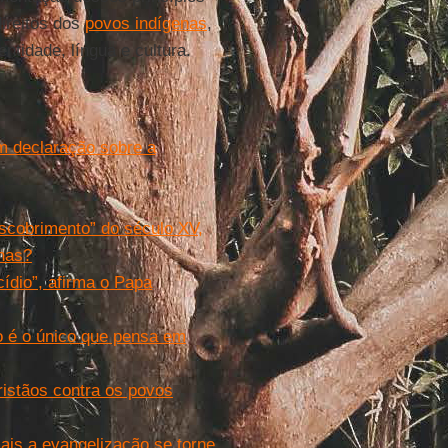
direitos dos
povos indígenas
,
ntidade, língua e cultura.
m declaração sobre a
scobrimento” do século XV,
enas?
cídio”, afirma o Papa
o é o único que pensa em
ristãos contra os povos
is a evangelização se torne