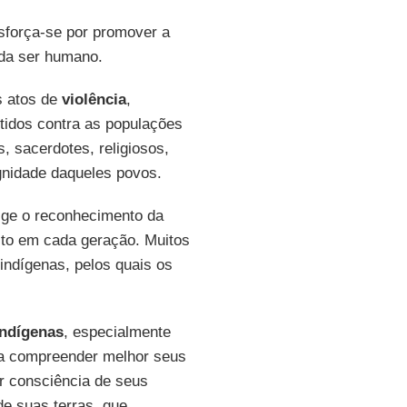
esforça-se por promover a
da ser humano.
s atos de
violência
,
etidos contra as populações
 sacerdotes, religiosos,
ignidade daqueles povos.
xige o reconhecimento da
sto em cada geração. Muitos
indígenas, pelos quais os
indígenas
, especialmente
a a compreender melhor seus
or consciência de seus
e suas terras, que