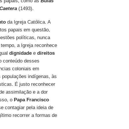
os papais, como as
Bulas
 Caetera
(1493).
nto
da Igreja Católica. A
tos papais em questão,
uestões políticas, nunca
tempo, a Igreja reconhece
gual
dignidade
e
direitos
 o conteúdo desses
ncias coloniais em
 populações indígenas, às
ticas. É justo reconhecer
 de assimilação e a dor
isso, o
Papa Francisco
e contagiar pela ideia de
gítimo recorrer a formas de