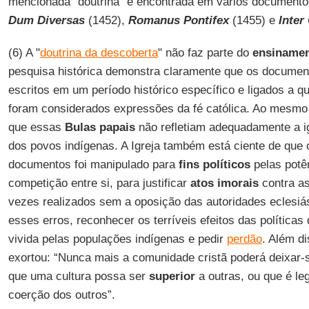
mencionada "doutrina" é encontrada em vários document
Dum Diversas
(1452),
Romanus Pontifex
(1455) e
Inter
(6) A "
doutrina da descoberta
" não faz parte do
ensiname
pesquisa histórica demonstra claramente que os documen
escritos em um período histórico específico e ligados a q
foram considerados expressões da fé católica. Ao mesmo 
que essas
Bulas papais
não refletiam adequadamente a i
dos povos indígenas. A Igreja também está ciente de que
documentos foi manipulado para
fins políticos
pelas potê
competição entre si, para justificar
atos imorais
contra as
vezes realizados sem a oposição das autoridades eclesiás
esses erros, reconhecer os terríveis efeitos das políticas
vivida pelas populações indígenas e pedir
perdão
. Além d
exortou: “Nunca mais a comunidade cristã poderá deixar-s
que uma cultura possa ser
superior
a outras, ou que é le
coerção dos outros”.