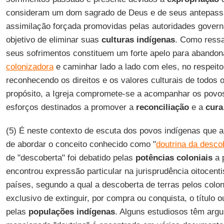
consideram um dom sagrado de Deus e de seus antepassad
assimilação forçada promovidas pelas autoridades gover
objetivo de eliminar suas
culturas indígenas
. Como ressa
seus sofrimentos constituem um forte apelo para abando
colonizadora
e caminhar lado a lado com eles, no respeito
reconhecendo os direitos e os valores culturais de todos 
propósito, a Igreja compromete-se a acompanhar os povo
esforços destinados a promover a
reconciliação
e a
cura
(5) É neste contexto de escuta dos povos indígenas que a 
de abordar o conceito conhecido como "
doutrina da desco
de "descoberta" foi debatido pelas
potências coloniais
a p
encontrou expressão particular na jurisprudência oitocenti
países, segundo a qual a descoberta de terras pelos colon
exclusivo de extinguir, por compra ou conquista, o título 
pelas
populações indígenas
. Alguns estudiosos têm arg