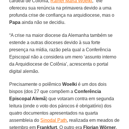
cardeal de Colônia,
Rainer Maria Woelki
, "ele
ofereceu sua renúncia na primavera devido a uma
profunda crise de confiança na arquidiocese, mas o
Papa
ainda não se decidiu.
“A crise na maior diocese da Alemanha também se
estende a outras dioceses devido à sua forte
presença na mídia, razão pela qual a Conferência
Episcopal não a considera um mero ‘assunto interno
da Arquidiocese de Colônia’, acrescenta o portal
digital alemão.
Precisamente o polêmico
Woelki
é um dos dois
bispos (dos 27 que compõem a
Conferência
Episcopal Alemã
) que votaram contra em segunda
leitura (onde o voto dos párocos é obrigatório) dos
quatro documentos apresentados na quarta
assembleia do
Sinodal Path
, realizada em meados de
setembro em
Frankfurt
. O outro era
Florian Wörner
,