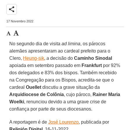
share
17 Novembro 2022
No segundo dia de visita
ad limina
, os párocos
alemães apresentaram ao cardeal prefeito para o
Clero,
Heung-sik
, a decisão do
Caminho Sinodal
apoiada em setembro passado em
Frankfurt
por 92%
dos delegados e 83% dos bispos. Também recebido
na Congregação para os Bispos, acredita-se que o
cardeal
Ouellet
discutiu a grave situação da
Arquidiocese de Colônia
, cujo pároco,
Rainer Maria
Woelki
, renunciou devido a uma grave crise de
confiança por parte de seus diocesanos.
A reportagem é de
José Lourenzo
, publicada por
Religión Digital
, 16-11-2022.