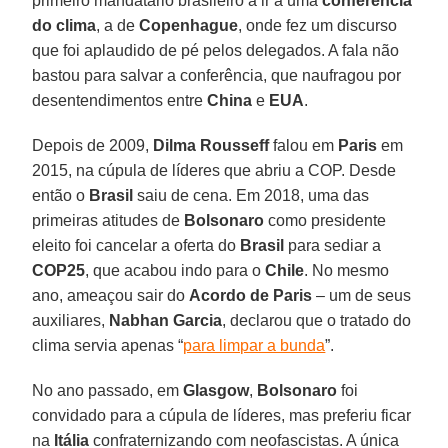
primeiro mandatário brasileiro a ir a uma
conferência
do clima
, a de
Copenhague
, onde fez um discurso
que foi aplaudido de pé pelos delegados. A fala não
bastou para salvar a conferência, que naufragou por
desentendimentos entre
China
e
EUA
.
Depois de 2009,
Dilma Rousseff
falou em
Paris
em
2015, na cúpula de líderes que abriu a COP. Desde
então o
Brasil
saiu de cena. Em 2018, uma das
primeiras atitudes de
Bolsonaro
como presidente
eleito foi cancelar a oferta do
Brasil
para sediar a
COP25
, que acabou indo para o
Chile
. No mesmo
ano, ameaçou sair do
Acordo de Paris
– um de seus
auxiliares,
Nabhan Garcia
, declarou que o tratado do
clima servia apenas “
para limpar a bunda
”.
No ano passado, em
Glasgow
,
Bolsonaro
foi
convidado para a cúpula de líderes, mas preferiu ficar
na
Itália
confraternizando com neofascistas. A única