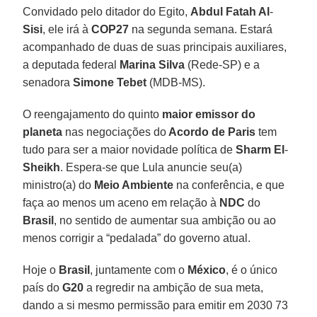
Convidado pelo ditador do Egito,
Abdul Fatah Al
-
Sisi
, ele irá à
COP27
na segunda semana. Estará
acompanhado de duas de suas principais auxiliares,
a deputada federal
Marina Silva
(Rede-SP) e a
senadora
Simone Tebet
(MDB-MS).
O reengajamento do quinto
maior emissor do
planeta
nas negociações do
Acordo de Paris
tem
tudo para ser a maior novidade política de
Sharm El
-
Sheikh
. Espera-se que Lula anuncie seu(a)
ministro(a) do
Meio Ambiente
na conferência, e que
faça ao menos um aceno em relação à
NDC
do
Brasil
, no sentido de aumentar sua ambição ou ao
menos corrigir a “pedalada” do governo atual.
Hoje o
Brasil
, juntamente com o
México
, é o único
país do
G20
a regredir na ambição de sua meta,
dando a si mesmo permissão para emitir em 2030 73