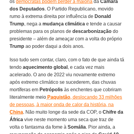
os
democratas podem perder a maioria
da
Câmara
dos Deputados
. O Partido Republicano, movido
rumo à extrema direita por influência de
Donald
Trump
, nega a
mudança climática
e tende a causar
problemas para os planos de
descarbonização
do
presidente – além de ameaçar com a volta do próprio
Trump
ao poder daqui a dois anos.
Isso tudo sem contar, claro, com o fato de que ainda tá
tendo
aquecimento global
, e cada vez mais
acelerado. O ano de 2022 viu novamente extremo
após extremo climático se sucederem, das chuvas
mortíferas em
Petrópolis
às enchentes que cobriram
literalmente meio
Paquistão
, deslocando 33 milhões
de pessoas, à maior onda de calor da história, na
China
. Não muito longe da sede da COP, o
Chifre da
África
vive neste momento uma seca que traz de
volta o fantasma da fome à
Somália
. Pior ainda, a