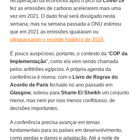
recuperação da economia após o pico da
Covid
-
19
fez as emissões de carbono acelerarem mais uma
vez em 2021. O dado final será divulgado nesta
semana, mas na semana passada a ONU estimou
que em 2021 as emissões igualaram ou
ultrapassaram o recorde histórico de 2019
.
É pouco auspicioso, portanto, o contexto da “
COP da
Implementação
”, como ela vem sendo chamada
pelos anfitriões egípcios. A própria agenda da
conferência é morna: com o
Livro de Regras do
Acordo de Paris
fechado no ano passado em
Glasgow
, sobrou para
Sharm El
-
Sheikh
um conjunto
menor, mas nem por isso menos conflituoso, de
decisões importantes.
A conferência precisa avançar em temas
fundamentais para os países em desenvolvimento,
como perdas e danos e adaptação. Até a noite de