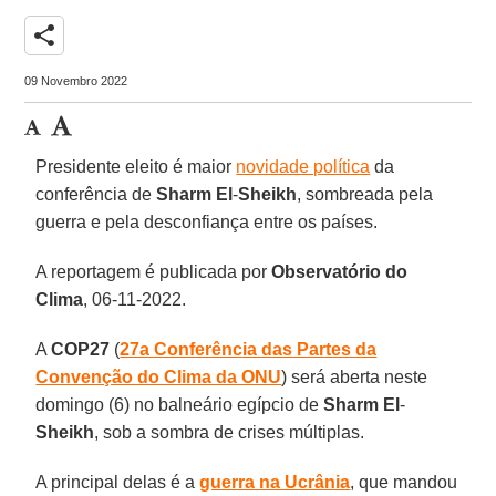
share
09 Novembro 2022
Presidente eleito é maior
novidade política
da
conferência de
Sharm El
-
Sheikh
, sombreada pela
guerra e pela desconfiança entre os países.
A reportagem é publicada por
Observatório do
Clima
, 06-11-2022.
A
COP27
(
27a Conferência das Partes da
Convenção do Clima da ONU
) será aberta neste
domingo (6) no balneário egípcio de
Sharm El
-
Sheikh
, sob a sombra de crises múltiplas.
A principal delas é a
guerra na Ucrânia
, que mandou