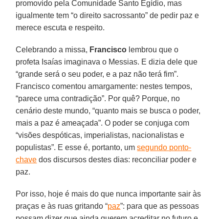
promovido pela Comunidade Santo Egídio, mas
igualmente tem “o direito sacrossanto” de pedir paz e
merece escuta e respeito.
Celebrando a missa,
Francisco
lembrou que o
profeta Isaías imaginava o Messias. E dizia dele que
“grande será o seu poder, e a paz não terá fim”.
Francisco comentou amargamente: nestes tempos,
“parece uma contradição”. Por quê? Porque, no
cenário deste mundo, “quanto mais se busca o poder,
mais a paz é ameaçada”. O poder se conjuga com
“visões despóticas, imperialistas, nacionalistas e
populistas”. E esse é, portanto, um
segundo ponto-
chave
dos discursos destes dias: reconciliar poder e
paz.
Por isso, hoje é mais do que nunca importante sair às
praças e às ruas gritando “
paz
”: para que as pessoas
possam dizer que ainda querem acreditar no futuro e