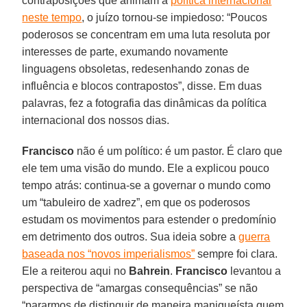
contraposições que animam a
política internacional
neste tempo
, o juízo tornou-se impiedoso: “Poucos
poderosos se concentram em uma luta resoluta por
interesses de parte, exumando novamente
linguagens obsoletas, redesenhando zonas de
influência e blocos contrapostos”, disse. Em duas
palavras, fez a fotografia das dinâmicas da política
internacional dos nossos dias.
Francisco
não é um político: é um pastor. É claro que
ele tem uma visão do mundo. Ele a explicou pouco
tempo atrás: continua-se a governar o mundo como
um “tabuleiro de xadrez”, em que os poderosos
estudam os movimentos para estender o predomínio
em detrimento dos outros. Sua ideia sobre a
guerra
baseada nos “novos imperialismos”
sempre foi clara.
Ele a reiterou aqui no
Bahrein
.
Francisco
levantou a
perspectiva de “amargas consequências” se não
“pararmos de distinguir de maneira maniqueísta quem