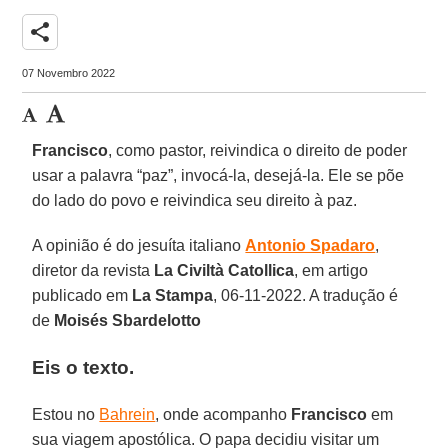
share
07 Novembro 2022
Francisco
, como pastor, reivindica o direito de poder
usar a palavra “paz”, invocá-la, desejá-la. Ele se põe
do lado do povo e reivindica seu direito à paz.
A opinião é do jesuíta italiano
Antonio Spadaro
,
diretor da revista
La Civiltà Catollica
, em artigo
publicado em
La Stampa
, 06-11-2022. A tradução é
de
Moisés Sbardelotto
Eis o texto.
Estou no
Bahrein
, onde acompanho
Francisco
em
sua viagem apostólica. O papa decidiu visitar um