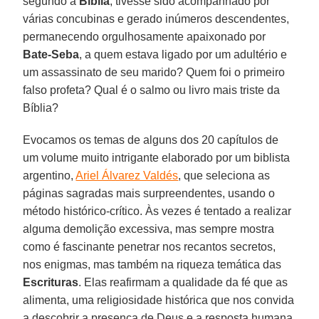
segundo a
Bíblia
, tivesse sido acompanhado por
várias concubinas e gerado inúmeros descendentes,
permanecendo orgulhosamente apaixonado por
Bate-Seba
, a quem estava ligado por um adultério e
um assassinato de seu marido? Quem foi o primeiro
falso profeta? Qual é o salmo ou livro mais triste da
Bíblia?
Evocamos os temas de alguns dos 20 capítulos de
um volume muito intrigante elaborado por um biblista
argentino,
Ariel Álvarez Valdés
, que seleciona as
páginas sagradas mais surpreendentes, usando o
método histórico-crítico. Às vezes é tentado a realizar
alguma demolição excessiva, mas sempre mostra
como é fascinante penetrar nos recantos secretos,
nos enigmas, mas também na riqueza temática das
Escrituras
. Elas reafirmam a qualidade da fé que as
alimenta, uma religiosidade histórica que nos convida
a descobrir a presença de Deus e a resposta humana