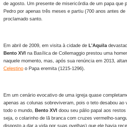
de agosto. Um presente de misericórdia de um papa que 
Pedro por apenas três meses e partiu (700 anos antes de
proclamado santo.
Em abril de 2009, em visita à cidade de
L'Aquila
devastada
Bento XVI
na Basílica de Collemaggio prestou uma home
naquele momento, mas, após sua renúncia em 2013, altame
Celestino
o Papa eremita (1215-1296).
Em um cenário evocativo de uma igreja quase completame
apenas as colunas sobreviveram, pois o teto desabou ao 
todo o mundo,
Bento XVI
doou seu pálio papal aos restos
seja, o colarinho de lã branca com cruzes vermelho-sangu
disposto a dar a vida por suas ovelhas) que ele havia rec