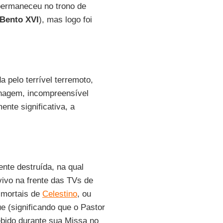
permaneceu no trono de
Bento XVI
), mas logo foi
 pelo terrível terremoto,
nagem, incompreensível
nte significativa, a
nte destruída, na qual
vivo na frente das TVs de
 mortais de
Celestino
, ou
e (significando que o Pastor
ebido durante sua Missa no