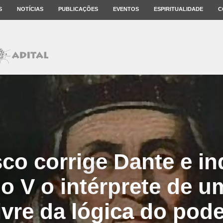
S
NOTÍCIAS
PUBLICAÇÕES
EVENTOS
ESPIRITUALIDADE
C
co corrige Dante e i
o V o intérprete de u
ivre da lógica do pod