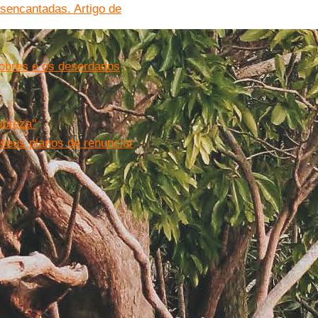
esencantadas. Artigo de
pobres e os deserdados
breza''
 seus planos de renunciar