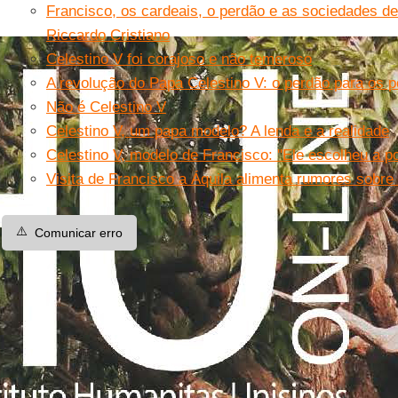
Francisco, os cardeais, o perdão e as sociedades d
Riccardo Cristiano
Celestino V foi corajoso e não temeroso
A revolução do Papa Celestino V: o perdão para os 
Não é Celestino V
Celestino V, um papa modelo? A lenda e a realidade
Celestino V, modelo de Francisco: ''Ele escolheu a po
Visita de Francisco a Áquila alimenta rumores sobre
⚠️
Comunicar erro