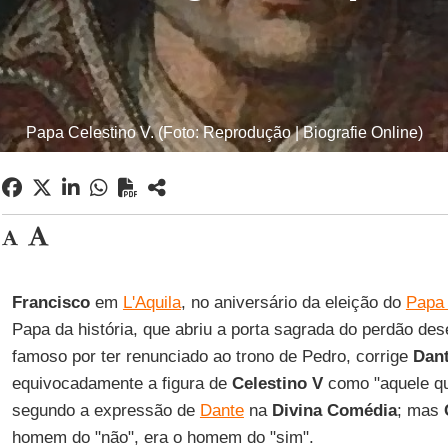
Papa Celestino V. (Foto: Reprodução | Biografie Online)
Francisco
em
L'Aquila
, no aniversário da eleição do
Pap
Papa da história, que abriu a porta sagrada do perdão des
famoso por ter renunciado ao trono de Pedro, corrige
Dan
equivocadamente a figura de
Celestino V
como "aquele qu
segundo a expressão de
Dante
na
Divina Comédia
; mas
homem do "não", era o homem do "sim".