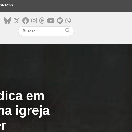
ONTATO
search
ndica em
ma igreja
er