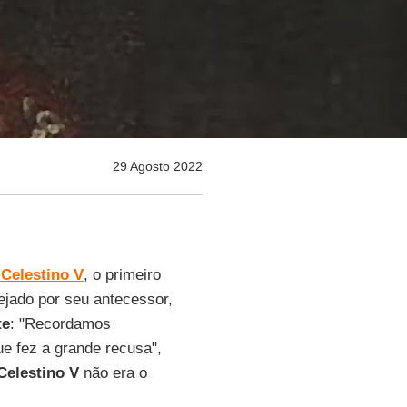
29 Agosto 2022
a
Celestino V
, o primeiro
ejado por seu antecessor,
te
: "Recordamos
e fez a grande recusa",
Celestino V
não era o