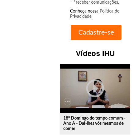
receber comunicações.
Conheça nossa
Política de
Privacidade
.
Vídeos IHU
play_circle_outline
18º Domingo do tempo comum -
Ano A - Dai-lhes vós mesmos de
comer