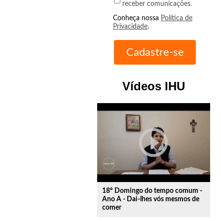
receber comunicações.
Conheça nossa
Política de
Privacidade
.
Vídeos IHU
play_circle_outline
18º Domingo do tempo comum -
Ano A - Dai-lhes vós mesmos de
comer