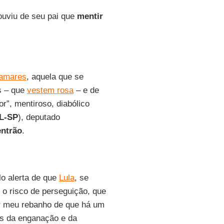
ouviu de seu pai que
mentir
amares
, aquela que se
s – que
vestem rosa
– e de
r”, mentiroso, diabólico
L-SP
), deputado
entrão
.
lo alerta de que
Lula
, se
o risco de perseguição, que
ar meu rebanho de que há um
és da enganação e da