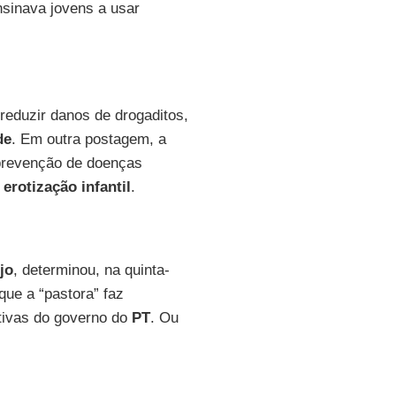
nsinava jovens a usar
reduzir danos de drogaditos,
de
. Em outra postagem, a
 prevenção de doenças
a
erotização infantil
.
jo
, determinou, na quinta-
que a “pastora” faz
ativas do governo do
PT
. Ou