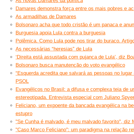
As novas Damares da política
Damares demonstra força entre os mais pobres e ac
As armadilhas de Damares
Bolsonaro acha que todo cristão é um panaca e anun
Burguesia apoia Lula contra a burguesia
Polêmica. Como Lula pode nos tirar do buraco. Arti
As necessárias “heresias” de Lula
‘Direita está assustada com pujança de Lula’, diz B
Bolsonaro busca manutenção do voto evangélico
“Esquerda acredita que salvará as pessoas no lugar d
PSOL
Evangélicos no Brasil: a difusa e complexa teia de u
estereotipada. Entrevista especial com Juliano Spye
Feliciano, um expoente da bancada evangélica na be
estupro
"Se Cunha é malvado, é meu malvado favorito", diz 
"Caso Marco Feliciano": um paradigma na relação reli