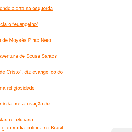
ende alerta na esquerda
cia o “euangelho”
go de Moysés Pinto Neto
oaventura de Sousa Santos
e Cristo”, diz evangélico do
ma religiosidade
r
rlinda por acusação de
Marco Feliciano
gião-mídia-política no Brasil