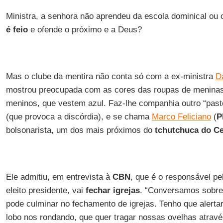
Ministra, a senhora não aprendeu da escola dominical ou 
é feio
e ofende o próximo e a Deus?
Mas o clube da mentira não conta só com a ex-ministra
D
mostrou preocupada com as cores das roupas de menina
meninos, que vestem azul. Faz-lhe companhia outro “pasto
(que provoca a discórdia), e se chama
Marco Feliciano
(
P
bolsonarista, um dos mais próximos do
tchutchuca do C
Ele admitiu, em entrevista à
CBN
, que é o responsável pe
eleito presidente, vai
fechar igrejas
. “Conversamos sobre 
pode culminar no fechamento de igrejas. Tenho que alert
lobo nos rondando, que quer tragar nossas ovelhas atrav