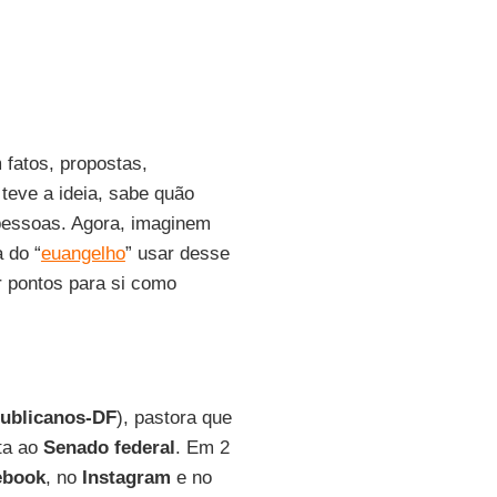
 fatos, propostas,
teve a ideia, sabe quão
pessoas. Agora, imaginem
 do “
euangelho
” usar desse
ar pontos para si como
ublicanos-DF
), pastora que
ta ao
Senado federal
. Em 2
ebook
, no
Instagram
e no