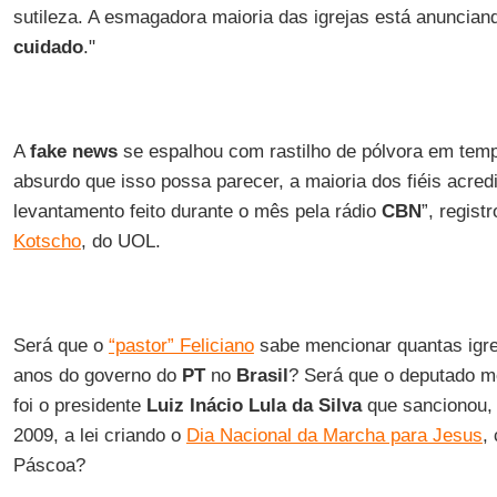
sutileza. A esmagadora maioria das igrejas está anunciand
cuidado
."
A
fake news
se espalhou com rastilho de pólvora em temp
absurdo que isso possa parecer, a maioria dos fiéis acre
levantamento feito durante o mês pela rádio
CBN
”, regist
Kotscho
, do UOL.
Será que o
“pastor” Feliciano
sabe mencionar quantas igre
anos do governo do
PT
no
Brasil
? Será que o deputado m
foi o presidente
Luiz Inácio Lula da Silva
que sancionou, 
2009, a lei criando o
Dia Nacional da Marcha para Jesus
,
Páscoa?