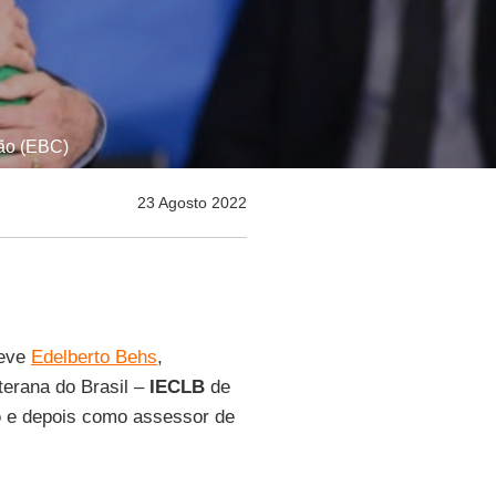
ção (EBC)
23 Agosto 2022
reve
Edelberto Behs
,
terana do Brasil –
IECLB
de
o
e depois como assessor de