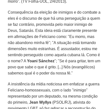
morro". (TV Folha-UOL, 2/4/2013).
Consequência da eleição de inimigos e do combate a
eles é o discurso de que há uma perseguição a quem
se faz contrário, promovida pelo maior inimigo de
Deus, Satanás. Esta ideia está claramente presente
em afirmações de Feliciano como: "Eu morro, mas
não abandono minha fé"; "A situação está tomando
dimensões muito estranhas. É assustador, estou me
sentindo perseguido como aquela cubana lá. Como é
o nome? A
Yoani Sánchez
"; "Se é para gritar, tem um
povo que sabe o que é grito. [...] Nós (evangélicos)
sabemos qual é o poder da nossa fé."
A insistência da mídia noticiosa em enfatizar a guerra
Feliciano-homossexuais, com o lado "inimigo"
representado por um deputado, na mesma condição
do primeiro,
Jean Wyllys
(PSOL/RJ), ativista do
movimento LGBT, só faz reforçar a reconstrução do