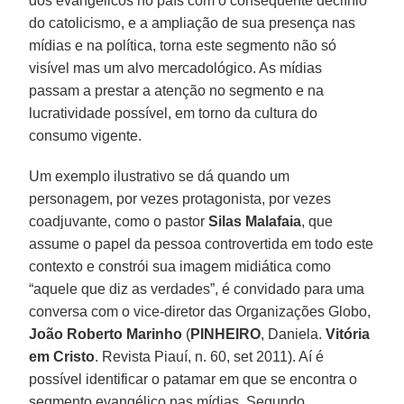
dos evangélicos no país com o consequente declínio
do catolicismo, e a ampliação de sua presença nas
mídias e na política, torna este segmento não só
visível mas um alvo mercadológico. As mídias
passam a prestar a atenção no segmento e na
lucratividade possível, em torno da cultura do
consumo vigente.
Um exemplo ilustrativo se dá quando um
personagem, por vezes protagonista, por vezes
coadjuvante, como o pastor
Silas Malafaia
, que
assume o papel da pessoa controvertida em todo este
contexto e constrói sua imagem midiática como
“aquele que diz as verdades”, é convidado para uma
conversa com o vice-diretor das Organizações Globo,
João Roberto Marinho
(
PINHEIRO
, Daniela.
Vitória
em Cristo
. Revista Piauí, n. 60, set 2011). Aí é
possível identificar o patamar em que se encontra o
segmento evangélico nas mídias. Segundo