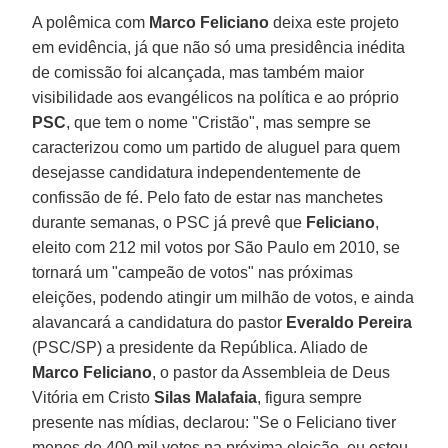
A polêmica com
Marco Feliciano
deixa este projeto
em evidência, já que não só uma presidência inédita
de comissão foi alcançada, mas também maior
visibilidade aos evangélicos na política e ao próprio
PSC
, que tem o nome "Cristão", mas sempre se
caracterizou como um partido de aluguel para quem
desejasse candidatura independentemente de
confissão de fé. Pelo fato de estar nas manchetes
durante semanas, o PSC já prevê que
Feliciano
,
eleito com 212 mil votos por São Paulo em 2010, se
tornará um "campeão de votos" nas próximas
eleições, podendo atingir um milhão de votos, e ainda
alavancará a candidatura do pastor
Everaldo Pereira
(PSC/SP) a presidente da República. Aliado de
Marco Feliciano
, o pastor da Assembleia de Deus
Vitória em Cristo
Silas Malafaia
, figura sempre
presente nas mídias, declarou: "Se o Feliciano tiver
menos de 400 mil votos na próxima eleição, eu estou