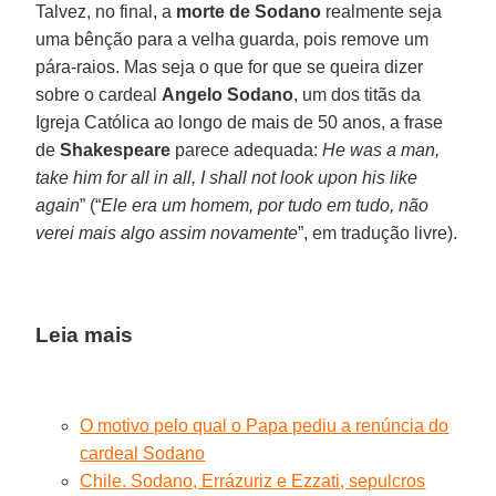
Talvez, no final, a
morte de Sodano
realmente seja
uma bênção para a velha guarda, pois remove um
pára-raios. Mas seja o que for que se queira dizer
sobre o cardeal
Angelo Sodano
, um dos titãs da
Igreja Católica ao longo de mais de 50 anos, a frase
de
Shakespeare
parece adequada:
He was a man,
take him for all in all, I shall not look upon his like
again
” (“
Ele era um homem, por tudo em tudo, não
verei mais algo assim novamente
”, em tradução livre).
Leia mais
O motivo pelo qual o Papa pediu a renúncia do
cardeal Sodano
Chile. Sodano, Errázuriz e Ezzati, sepulcros