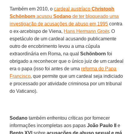
Também em 2010, o
cardeal austríaco
Christoph
Schönborn
acusou
Sodano
de ter bloqueado uma
investigação de acusações de abuso em 1995
contra
o ex-arcebispo de Viena,
Hans Hermann Groër
. O
espetáculo de um cardeal acusando publicamente
outro de encobrimento levou a uma cúpula
extraordinária em Roma, na qual
Schönborn
foi
obrigado a reconhecer que o único juiz de um cardeal
era o papa (isso foi antes de uma
reforma do Papa
Francisco
, que permite que um cardeal seja indiciado
e processado por atividade criminosa por um tribunal
do Vaticano).
Sodano
também enfrentou críticas por fornecer
informações incompletas aos papas
João Paulo II
e
Bento XVI
sobre
acusações de abuso sexual e má