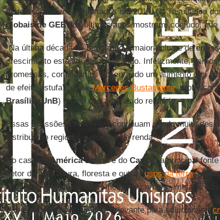
metade dos níveis registrados em 2019. Os resultados do
globais de GEE
dos últimos anos mostram, contudo, que es
“Na última década foi registrado o maior volume de
emiss
crescimento estejam desacelerando. Infelizmente, vemos 
promessas, continuamos observando um aumento das emi
de efeito estufa”, disse
Mercedes Bustamante
, professor
Brasília
(
UnB
) e uma das autoras do relatório.
Essas emissões crescentes continuam sendo muito desig
distribuição regional, setorial e de renda.
No caso da
América Latina
e do
Caribe
, a principal fon
setor de agricultura, floresta e outros
usos da terra
, resp
emissões globais de GEE, incluindo carbono, metano e óxi
Esse setor é especialmente relevante para solucionar a
cr