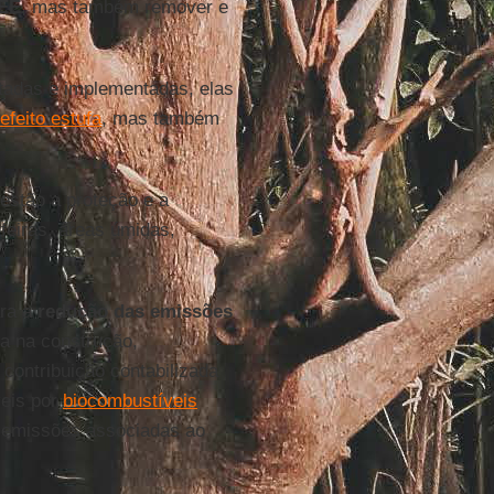
GEE
, mas também remover e
tadas e implementadas, elas
feito estufa
, mas também
estão a proteção e a
feiras, áreas úmidas,
ara a
redução das emissões
a na construção,
contribuição contabilizada
veis por
biocombustíveis
s emissões associadas ao