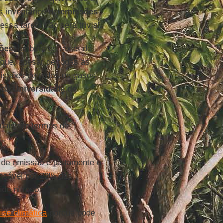
s inventários de
emissões
sa tarefa não será trivial.
ões
, embora as taxas de
que, apesar de todas as
ssões de todos os gases
a da
Universidade de
uais em termos de
te de emissão é justamente o
onsável por 22% das
do nitroso.
ise climática
porque pode