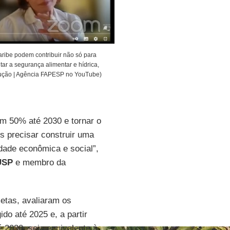
aribe podem contribuir não só para
r a segurança alimentar e hídrica,
dução | Agência FAPESP no YouTube)
em 50% até 2030 e tornar o
s precisar construir uma
dade econômica e social”,
USP
e membro da
metas, avaliaram os
ido até 2025 e, a partir
 2030, seja equivalente à