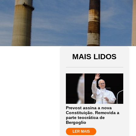
MAIS LIDOS
Prevost assina a nova
Constituição. Removida a
parte teocrática de
Bergoglio
LER MAIS