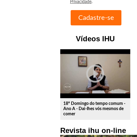
Privacidade
.
Vídeos IHU
play_circle_outline
18º Domingo do tempo comum -
Ano A - Dai-lhes vós mesmos de
comer
Revista ihu on-line