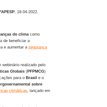
 FAPESP
, 18-04-2022.
anças do clima
como
a de beneficiar a
cia e aumentar a
segurança
m webinário realizado pelo
icas Globais
(
PFPMCG
)
licações para o
Brasil
e o
tergovernamental sobre
ças climáticas
, lançado em