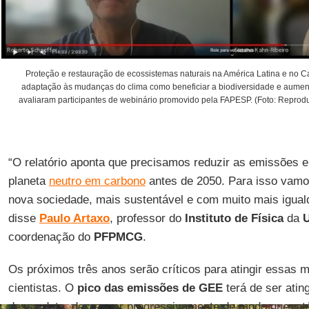
Proteção e restauração de ecossistemas naturais na América Latina e no C
adaptação às mudanças do clima como beneficiar a biodiversidade e aumenta
avaliaram participantes de webinário promovido pela FAPESP. (Foto: Repro
“O relatório aponta que precisamos reduzir as emissões 
planeta
neutro em carbono
antes de 2050. Para isso vamo
nova sociedade, mais sustentável e com muito mais igual
disse
Paulo Artaxo
, professor do
Instituto de Física
da
coordenação do
PFPMCG
.
Os próximos três anos serão críticos para atingir essas 
cientistas. O
pico das emissões de GEE
terá de ser ating
dessa data, decrescer progressivamente de modo que, até