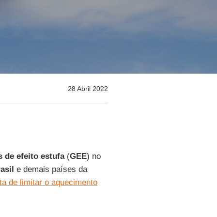
28 Abril 2022
 de efeito estufa
(
GEE
) no
asil
e demais países da
a de limitar o aquecimento