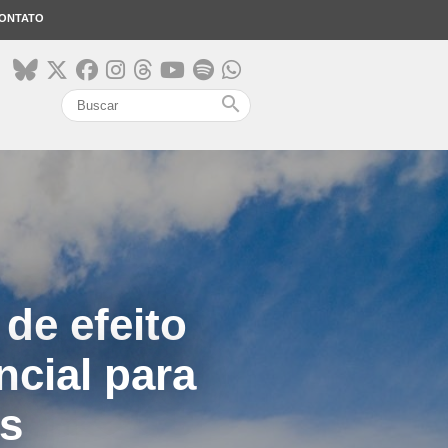
ONTATO
search
de efeito
ncial para
as