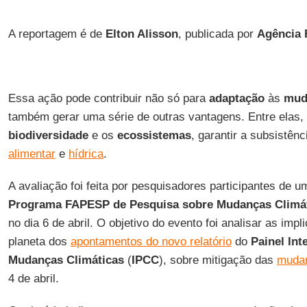
A reportagem é de
Elton Alisson
, publicada por
Agência
Essa ação pode contribuir não só para
adaptação
às
mud
também gerar uma série de outras vantagens. Entre elas, 
biodiversidade
e os
ecossistemas
, garantir a subsistên
alimentar
e
hídrica
.
A avaliação foi feita por pesquisadores participantes de u
Programa FAPESP de Pesquisa sobre Mudanças Climát
no dia 6 de abril. O objetivo do evento foi analisar as imp
planeta dos
apontamentos do novo relatório
do
Painel In
Mudanças Climáticas
(
IPCC
), sobre mitigação das
mudan
4 de abril.