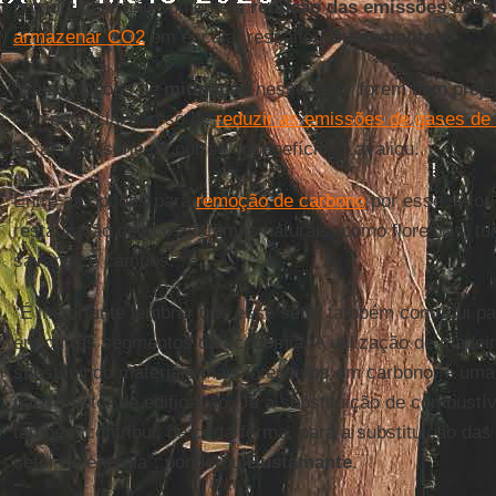
proporcionar não somente a
redução das emissões de 
armazenar CO2
em escala, ressaltou
Bustamante
.
“Se as opções de
mitigação
nesse setor forem bem proje
têm potencial não só de
reduzir as emissões de gases de e
gerar uma série de outros cobenefícios”, avaliou.
Entre as opções para
remoção de carbono
por esse setor 
restauração de ecossistemas naturais, como florestas, tur
savanas e campos.
“É importante lembrar que esse setor também contribui p
em outras segmentos da economia. A utilização de madeir
substituindo materiais mais intensivos em carbono, é uma 
para o setor de edificação. Já a substituição de combustí
também contribui, de certa forma, para a substituição da
setor de energia”, ponderou
Bustamante
.