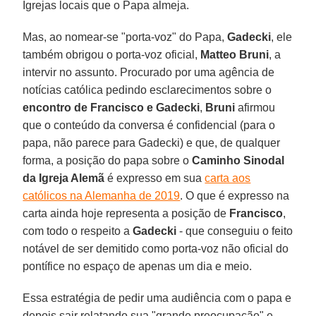
Igrejas locais que o Papa almeja.
Mas, ao nomear-se "porta-voz" do Papa,
Gadecki
, ele
também obrigou o porta-voz oficial,
Matteo Bruni
, a
intervir no assunto. Procurado por uma agência de
notícias católica pedindo esclarecimentos sobre o
encontro de Francisco e Gadecki
,
Bruni
afirmou
que o conteúdo da conversa é confidencial (para o
papa, não parece para Gadecki) e que, de qualquer
forma, a posição do papa sobre o
Caminho Sinodal
da Igreja Alemã
é expresso em sua
carta aos
católicos na Alemanha de 2019
. O que é expresso na
carta ainda hoje representa a posição de
Francisco
,
com todo o respeito a
Gadecki
- que conseguiu o feito
notável de ser demitido como porta-voz não oficial do
pontífice no espaço de apenas um dia e meio.
Essa estratégia de pedir uma audiência com o papa e
depois sair relatando sua "grande preocupação" e