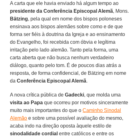
A carta que ele havia enviado há algum tempo ao
presidente da Conferência Episcopal Alemã
, Mons.
Bätzing
, pela qual em nome dos bispos poloneses
ensinava aos bispos alemães sobre como e de que
forma ser fiéis à doutrina da Igreja e ao ensinamento
do Evangelho, foi recebida com óbvia e legítima
irritação pelo lado alemão. Tanto pela forma, uma
carta aberta que não busca nenhum verdadeiro
diálogo, quanto pelo tom. É de poucos dias atrás a
resposta, de forma confidencial, de Bätzing em nome
da
Conferência Episcopal Alemã
.
A nova crítica pública de
Gadecki
, que molda uma
visita ao Papa
que ocorreu por motivos sinceramente
muito mais importantes do que o
Caminho Sinodal
Alemão
e sobre uma possível avaliação do mesmo,
acaba indo na direção oposta àquele estilo de
sinodalidade cordial
entre católicos e entre os