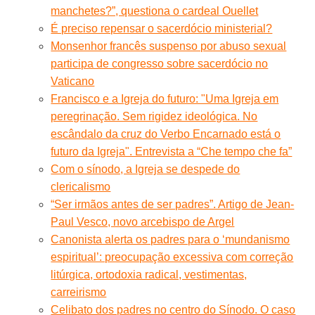
manchetes?”, questiona o cardeal Ouellet
É preciso repensar o sacerdócio ministerial?
Monsenhor francês suspenso por abuso sexual
participa de congresso sobre sacerdócio no
Vaticano
Francisco e a Igreja do futuro: "Uma Igreja em
peregrinação. Sem rigidez ideológica. No
escândalo da cruz do Verbo Encarnado está o
futuro da Igreja". Entrevista a “Che tempo che fa”
Com o sínodo, a Igreja se despede do
clericalismo
“Ser irmãos antes de ser padres”. Artigo de Jean-
Paul Vesco, novo arcebispo de Argel
Canonista alerta os padres para o ‘mundanismo
espiritual’: preocupação excessiva com correção
litúrgica, ortodoxia radical, vestimentas,
carreirismo
Celibato dos padres no centro do Sínodo. O caso