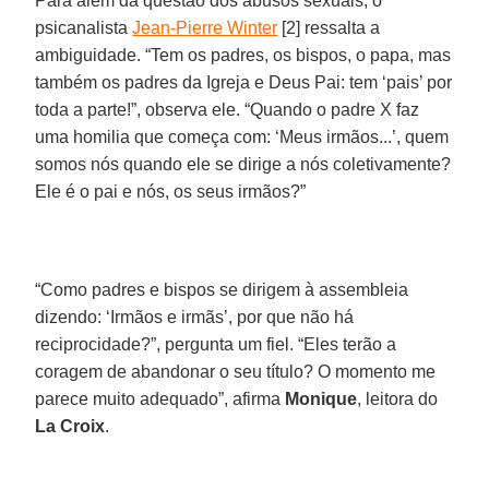
Para além da questão dos abusos sexuais, o
psicanalista
Jean-Pierre Winter
[2] ressalta a
ambiguidade. “Tem os padres, os bispos, o papa, mas
também os padres da Igreja e Deus Pai: tem ‘pais’ por
toda a parte!”, observa ele. “Quando o padre X faz
uma homilia que começa com: ‘Meus irmãos...’, quem
somos nós quando ele se dirige a nós coletivamente?
Ele é o pai e nós, os seus irmãos?”
“Como padres e bispos se dirigem à assembleia
dizendo: ‘Irmãos e irmãs’, por que não há
reciprocidade?”, pergunta um fiel. “Eles terão a
coragem de abandonar o seu título? O momento me
parece muito adequado”, afirma
Monique
, leitora do
La Croix
.