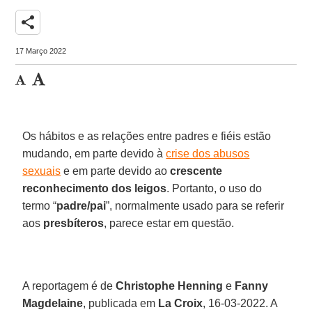
share
17 Março 2022
Os hábitos e as relações entre padres e fiéis estão
mudando, em parte devido à
crise dos abusos
sexuais
e em parte devido ao
crescente
reconhecimento dos leigos
. Portanto, o uso do
termo “
padre/pai
”, normalmente usado para se referir
aos
presbíteros
, parece estar em questão.
A reportagem é de
Christophe Henning
e
Fanny
Magdelaine
, publicada em
La Croix
, 16-03-2022. A