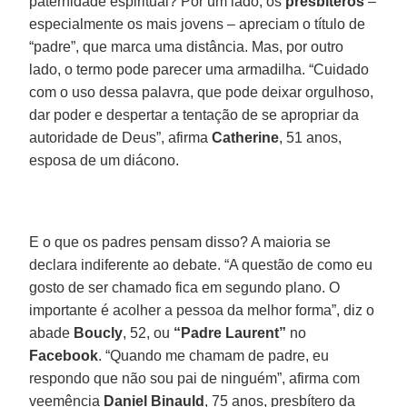
paternidade espiritual? Por um lado, os
presbíteros
–
especialmente os mais jovens – apreciam o título de
“padre”, que marca uma distância. Mas, por outro
lado, o termo pode parecer uma armadilha. “Cuidado
com o uso dessa palavra, que pode deixar orgulhoso,
dar poder e despertar a tentação de se apropriar da
autoridade de Deus”, afirma
Catherine
, 51 anos,
esposa de um diácono.
E o que os padres pensam disso? A maioria se
declara indiferente ao debate. “A questão de como eu
gosto de ser chamado fica em segundo plano. O
importante é acolher a pessoa da melhor forma”, diz o
abade
Boucly
, 52, ou
“Padre Laurent”
no
Facebook
. “Quando me chamam de padre, eu
respondo que não sou pai de ninguém”, afirma com
veemência
Daniel Binauld
, 75 anos, presbítero da