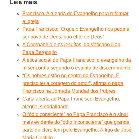
Leia mais
Francisco. A alegria do Evangelho para reformar
a Igreja
Papa Francisco: “O que o Evangelho nos pede é
ser povo de Deus, não elite de Deus”
A Companhia e os jesuítas, do Vaticano II ao
Papa Bergoglio
A ética social do Papa Francisco: o evangelho da
misericórdia segundo o espírito de discernimento
“Os pobres estão no centro do Evangelho. É
preciso ter a coragem do amor”, afirma o papa
Francisco na Jornada Mundial dos Pobres
Carta aberta ao Papa Francisco: Evangelho,
alegria, sinodalidade
O “ódio consciente” ao Papa Francisco é o sinal
mais evidente do “ódio inconsciente” que grande
parte do clero tem pelo Evangelho. Artigo de José
María Castillo