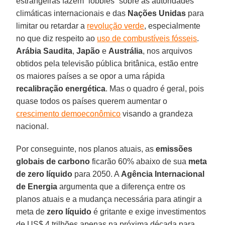
estrangeiras fazem “lobbies” sobre as autoridades
climáticas internacionais e das
Nações Unidas
para
limitar ou retardar a
revolução verde
, especialmente
no que diz respeito ao
uso de combustíveis fósseis
.
Arábia Saudita
,
Japão
e
Austrália
, nos arquivos
obtidos pela televisão pública britânica, estão entre
os maiores países a se opor a uma rápida
recalibração energética
. Mas o quadro é geral, pois
quase todos os países querem aumentar o
crescimento demoeconômico
visando a grandeza
nacional.
Por conseguinte, nos planos atuais, as
emissões
globais de carbono
ficarão 60% abaixo de sua
meta
de zero líquido
para 2050. A
Agência Internacional
de Energia
argumenta que a diferença entre os
planos atuais e a mudança necessária para atingir a
meta de
zero líquido
é gritante e exige investimentos
de US$ 4 trilhões apenas na próxima década para