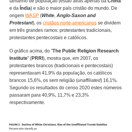
tamanho de população (estão atrás apenas da
China
e da
Índia
) e são o maior país cristão do mundo. De
origem
WASP
(
White
,
Anglo-Saxon and
Protestant
), os
cristãos norte-americanos
se dividem
em três grandes ramos: protestantes tradicionais,
protestantes pentecostais e católicos.
O gráfico acima, do “
The Public Religion Research
Institute
” (
PRRI
), mostra que, em 2007, os
protestantes brancos (tradicionais e pentecostais)
representavam 41,9% da população, os católicos
brancos 15,6%, os sem religião (
unaffiliated
) 16,1%.
Segundo os resultados do censo 2020 estes números
passaram para 40,9%, 11,7% e 23,3%
respectivamente.