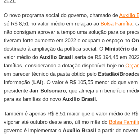
2021.
O novo programa social do governo, chamado de
Auxílio B
só R$ 8,51 no valor médio em relação ao
Bolsa Família
, 
não consigam aprovar a tempo uma solução para os precató
tiveram forte aumento em 2022 e ocupam o espaço no
Or
destinado à ampliação da política social. O
Ministério da
valor médio do
Auxílio Brasil
seria de R$ 194,45 em 2022
famílias, considerando a dotação disponível hoje no
Orça
em parecer técnico da pasta obtido pelo
Estadão/Broadc
Informação (
LAI
). O valor é R$ 105,55 menor do que vem
presidente
Jair Bolsonaro
, que almeja um benefício méd
para as famílias do novo
Auxílio Brasil
.
Também é apenas R$ 8,51 maior que o valor médio de R$ 
vigorar até outubro deste ano, último mês do
Bolsa Famíli
governo é implementar o
Auxílio Brasil
a partir de novem