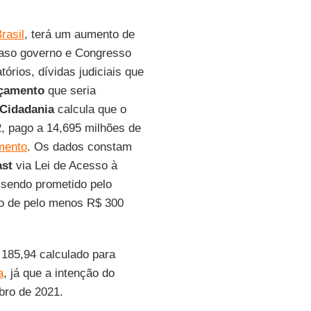
rasil
, terá um aumento de
caso governo e Congresso
rios, dívidas judiciais que
çamento
que seria
 Cidadania
calcula que o
, pago a 14,695 milhões de
mento
. Os dados constam
ast
via Lei de Acesso à
 sendo prometido pelo
io de pelo menos R$ 300
185,94 calculado para
a
, já que a intenção do
bro de 2021.