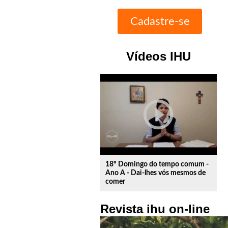
Vídeos IHU
play_circle_outline
18º Domingo do tempo comum -
Ano A - Dai-lhes vós mesmos de
comer
Revista ihu on-line