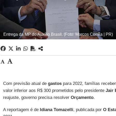
Entrega da MP do Auxílio Brasil. (Foto: Marcos Corrêa | PR)
Com previsão atual de
gastos
para 2022, famílias recebe
valor inferior aos R$ 300 prometidos pelo presidente
Jair
reajuste, governo precisa resolver
Orçamento
.
A reportagem é de
Idiana Tomazelli
, publicada por
O Est