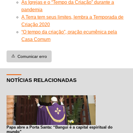
As Igrejas e o “Tempo da Criação” durante a
pandemia
A Terra tem seus limites, lembra a Temporada de
Criação 2020
“O tempo da criação”, oração ecumênica pela
Casa Comum
⚠️
Comunicar erro
NOTÍCIAS RELACIONADAS
Papa abre a Porta Santa: “Bangui é a capital espiritual do
mundo”