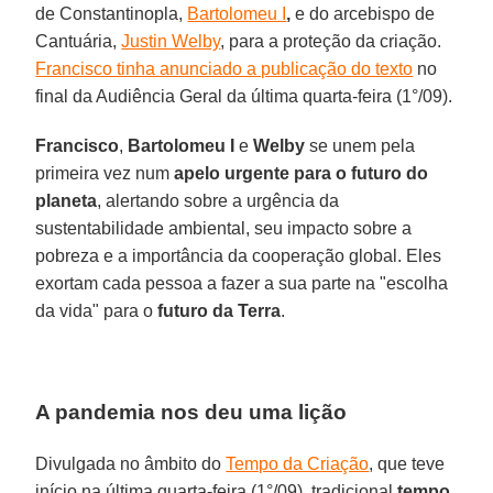
de Constantinopla,
Bartolomeu I
,
e do arcebispo de
Cantuária,
Justin Welby
, para a proteção da criação.
Francisco tinha anunciado a publicação do texto
no
final da Audiência Geral da última quarta-feira (1°/09).
Francisco
,
Bartolomeu I
e
Welby
se unem pela
primeira vez num
apelo urgente para o futuro do
planeta
, alertando sobre a urgência da
sustentabilidade ambiental, seu impacto sobre a
pobreza e a importância da cooperação global. Eles
exortam cada pessoa a fazer a sua parte na "escolha
da vida" para o
futuro da Terra
.
A pandemia nos deu uma lição
Divulgada no âmbito do
Tempo da Criação
, que teve
início na última quarta-feira (1°/09), tradicional
tempo