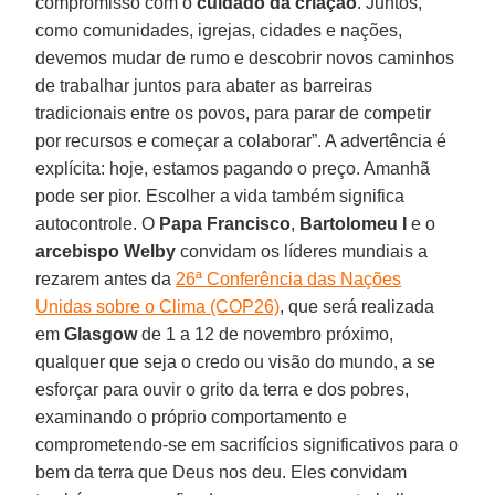
compromisso com o
cuidado da criação
. Juntos,
como comunidades, igrejas, cidades e nações,
devemos mudar de rumo e descobrir novos caminhos
de trabalhar juntos para abater as barreiras
tradicionais entre os povos, para parar de competir
por recursos e começar a colaborar”. A advertência é
explícita: hoje, estamos pagando o preço. Amanhã
pode ser pior. Escolher a vida também significa
autocontrole. O
Papa Francisco
,
Bartolomeu I
e o
arcebispo Welby
convidam os líderes mundiais a
rezarem antes da
26ª Conferência das Nações
Unidas sobre o Clima (COP26)
, que será realizada
em
Glasgow
de 1 a 12 de novembro próximo,
qualquer que seja o credo ou visão do mundo, a se
esforçar para ouvir o grito da terra e dos pobres,
examinando o próprio comportamento e
comprometendo-se em sacrifícios significativos para o
bem da terra que Deus nos deu. Eles convidam