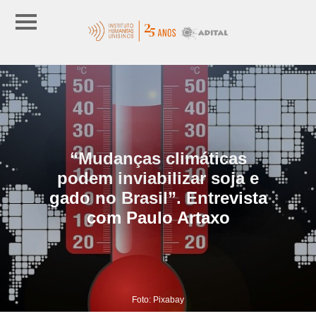
“Mudanças climáticas
podem inviabilizar soja e
gado no Brasil”. Entrevista
com Paulo Artaxo
Foto: Pixabay