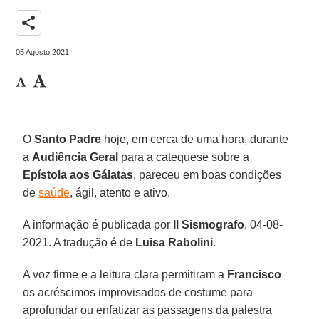
share
05 Agosto 2021
O
Santo Padre
hoje, em cerca de uma hora, durante
a
Audiência Geral
para a catequese sobre a
Epístola aos Gálatas
, pareceu em boas condições
de
saúde
, ágil, atento e ativo.
A informação é publicada por
Il Sismografo
, 04-08-
2021. A tradução é de
Luisa Rabolini
.
A voz firme e a leitura clara permitiram a
Francisco
os acréscimos improvisados de costume para
aprofundar ou enfatizar as passagens da palestra