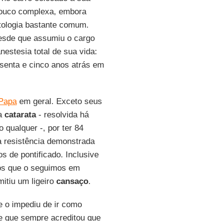
uco complexa, embora
atologia bastante comum.
sde que assumiu o cargo
nestesia total de sua vida:
ssenta e cinco anos atrás em
Papa
em geral. Exceto seus
 a
catarata
- resolvida há
 qualquer -, por ter 84
a resistência demonstrada
s de pontificado. Inclusive
nós que o seguimos em
mitiu um ligeiro
cansaço
.
e o impediu de ir como
e que sempre acreditou que