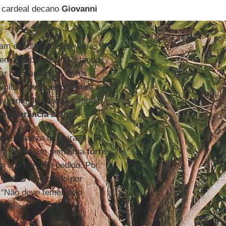
o cardeal decano
Giovanni
am em dificuldades várias
em outubro de 2007, tendo
par por causa das fortes
ômica - de
Buenos Aires
a
atamento do caso, e também
rte
tolerância à dor
.
delicadeza que vira
deria ser assim sem uma
forte
em que lhe seja pedido. Por
i todo o meu medo por
: “Não deve temer pelo