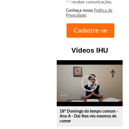
receber comunicações.
Conheça nossa
Política de
Privacidade
.
Vídeos IHU
play_circle_outline
18º Domingo do tempo comum -
Ano A - Dai-lhes vós mesmos de
comer