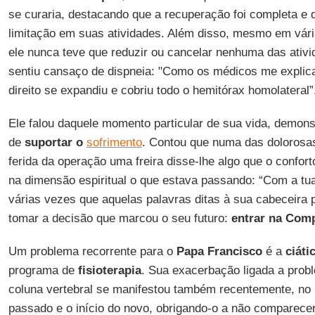
se curaria, destacando que a recuperação foi completa e 
limitação em suas atividades. Além disso, mesmo em vár
ele nunca teve que reduzir ou cancelar nenhuma das ati
sentiu cansaço de dispneia: "Como os médicos me explica
direito se expandiu e cobriu todo o hemitórax homolateral”
Ele falou daquele momento particular de sua vida, demon
de
suportar o
sofrimento
. Contou que numa das dolorosas
ferida da operação uma freira disse-lhe algo que o confo
na dimensão espiritual o que estava passando: “Com a tua
várias vezes que aquelas palavras ditas à sua cabeceira p
tomar a decisão que marcou o seu futuro:
entrar na Com
Um problema recorrente para o
Papa Francisco
é a
ciáti
programa de
fisioterapia
. Sua exacerbação ligada a probl
coluna vertebral se manifestou também recentemente, no p
passado e o início do novo, obrigando-o a não comparece