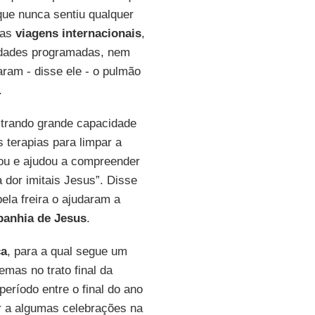
que nunca sentiu qualquer
ias
viagens internacionais
,
vidades programadas, nem
ram - disse ele - o pulmão
.
strando grande capacidade
 terapias para limpar a
rtou e ajudou a compreender
 dor imitais Jesus”. Disse
ela freira o ajudaram a
panhia de Jesus
.
ca
, para a qual segue um
emas no trato final da
eríodo entre o final do ano
r a algumas celebrações na