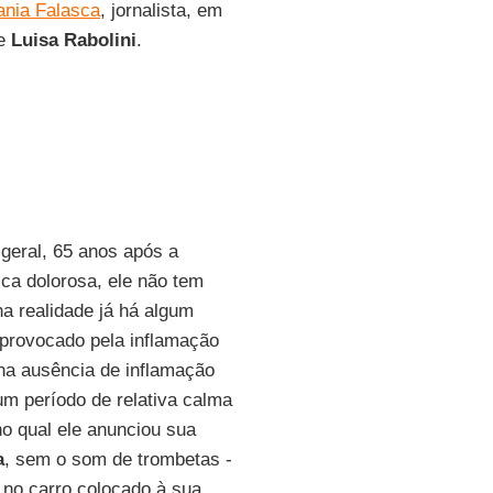
ania Falasca
, jornalista, em
de
Luisa Rabolini
.
geral, 65 anos após a
ica dolorosa, ele não tem
a realidade já há algum
provocado pela inflamação
na ausência de inflamação
m período de relativa calma
o qual ele anunciou sua
a
, sem o som de trombetas -
 no carro colocado à sua