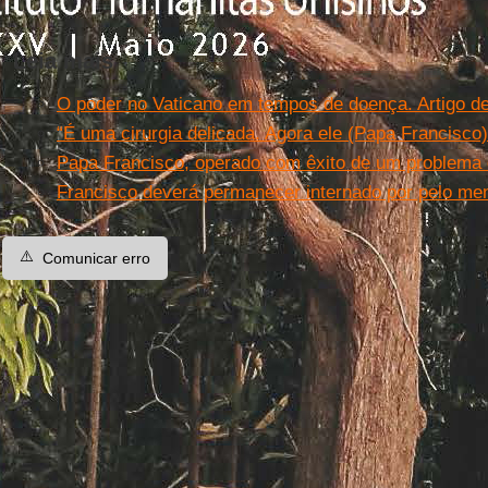
Leia mais
O poder no Vaticano em tempos de doença. Artigo de
“É uma cirurgia delicada. Agora ele (Papa Francisco
Papa Francisco, operado com êxito de um problema 
Francisco deverá permanecer internado por pelo men
⚠️
Comunicar erro