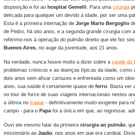
disposição e foi ao
hospital Gemelli
. Para uma
cirurgia
po
delicada para qualquer um devido à idade, por ser uma p
Esta é a primeira internação de
Jorge Mario Bergoglio
de
de Pedro, há oito anos, e a segunda grande cirurgia com a
referimo-nos à operação do pulmão direito que ele fez se
Buenos Aires
, no auge da juventude, aos 21 anos.
Na verdade, nunca houve muito a dizer sobre a
saúde do 
problemas crónicos e as doenças típicas da idade, como
dois anos sem afixar cartazes e enfrentada como um idoso
anos, sua saúde é certamente quase de
ferro
. Basta ver 
no tour de force de suas viagens internacionais nestes ano
a última no
Iraque
- definitivamente muito exigente para 
campo - para o
Papa
foi a única em que, ao regressar, ad
Ouvi ele mesmo falar da primeira
cirurgia ao pulmão
, qu
missionário ao
Japão
, nos anos em que era cardeal. Diss