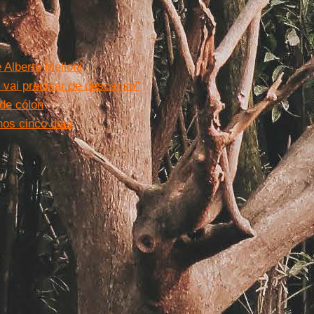
 Alberto Melloni
) vai precisar de descanso”
de cólon
os cinco dias