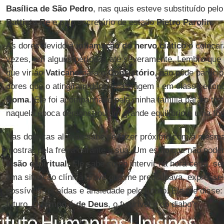
Basílica de São Pedro
, nas quais esteve substituído pel
Battista Re
e pelo secretário de estado
Pietro Parolin
.
As dores devido à
inflamação do nervo ciático
o colocar
vezes, em alguns períodos até severamente. Lembro que 
que vir ao
Vaticano
para o
Consistório
, não pôde partici
dores que o atingiram durante a viagem - em classe econ
Roma
. Ele foi acompanhado pela minha família para o tr
naquela época demonstrou um grande equilíbrio e uma fo
Nas doenças alheias sabe se fazer próximo com a mesma 
mostrar pela freira durante a sua. Um estilo que não po
visão espiritual
. Ele sabe como intervir na hora certa, s
uma situação clínica grave que me preocupava, expresse
possíveis recaídas e ansiedade pelo futuro. Ele me disse
futuro. O
tempo é de Deus
, o futurível é do diabo”.