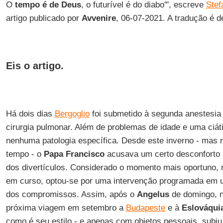
O
tempo é de Deus
, o futurível é do diabo'", escreve
Stef
artigo publicado por
Avvenire
, 06-07-2021. A tradução é 
Eis o artigo.
Há dois dias
Bergoglio
foi submetido à segunda anestesia 
cirurgia pulmonar. Além de problemas de idade e uma ciát
nenhuma patologia específica. Desde este inverno - mas n
tempo - o
Papa Francisco
acusava um certo desconforto 
dos divertículos. Considerado o momento mais oportuno, 
em curso, optou-se por uma intervenção programada em u
dos compromissos. Assim, após o
Angelus
de domingo, n
próxima viagem em setembro a
Budapeste
e à
Eslováqui
como é seu estilo - e apenas com objetos pessoais, subiu