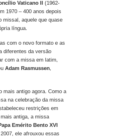
ncílio Vaticano II
(1962-
 em 1970 – 400 anos depois
 missal, aquele que quase
ria língua.
nas com o novo formato e as
a diferentes da versão
car com a missa em latim,
eu
Adam Rasmussen
,
to mais antigo agora. Como a
ssa na celebração da missa
tabeleceu restrições em
 mais antiga, a missa
Papa Emérito Bento XVI
 2007, ele afrouxou essas