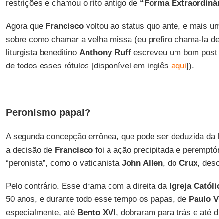
restrições e chamou o rito antigo de
“Forma Extraordiná
Agora que
Francisco
voltou ao status quo ante, e mais 
sobre como chamar a velha missa (eu prefiro chamá-la d
liturgista beneditino
Anthony Ruff
escreveu um bom post s
de todos esses rótulos [disponível em inglês
aqui
]).
Peronismo papal?
A segunda concepção errônea, que pode ser deduzida da b
a decisão de
Francisco
foi a ação precipitada e peremptó
“peronista”, como o vaticanista
John Allen
, do
Crux
, des
Pelo contrário. Esse drama com a direita da
Igreja Católi
50 anos, e durante todo esse tempo os papas, de
Paulo V
especialmente, até
Bento XVI
, dobraram para trás e até d