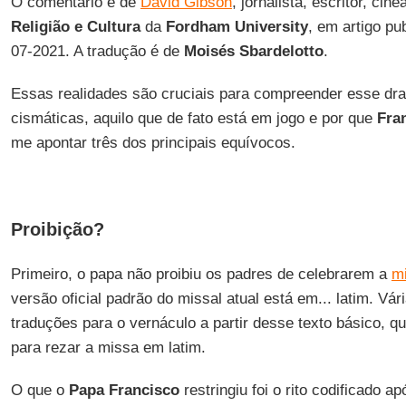
O comentário é de
David Gibson
, jornalista, escritor, cin
Religião e Cultura
da
Fordham University
, em artigo pu
07-2021. A tradução é de
Moisés Sbardelotto
.
Essas realidades são cruciais para compreender esse dr
cismáticas, aquilo que de fato está em jogo e por que
Fra
me apontar três dos principais equívocos.
Proibição?
Primeiro, o papa não proibiu os padres de celebrarem a
m
versão oficial padrão do missal atual está em... latim. V
traduções para o vernáculo a partir desse texto básico, 
para rezar a missa em latim.
O que o
Papa Francisco
restringiu foi o rito codificado a