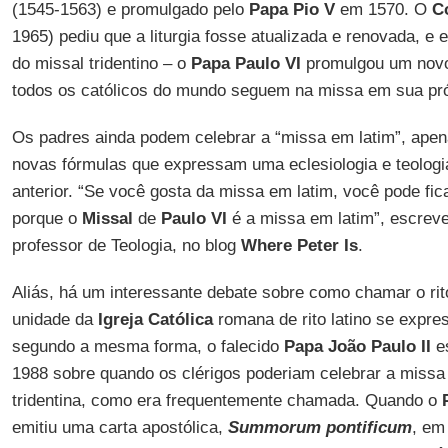
(1545-1563) e promulgado pelo
Papa Pio V
em 1570. O
Co
1965) pediu que a liturgia fosse atualizada e renovada, e
do missal tridentino – o
Papa Paulo VI
promulgou um novo
todos os católicos do mundo seguem na missa em sua próp
Os padres ainda podem celebrar a “missa em latim”, ape
novas fórmulas que expressam uma eclesiologia e teologi
anterior. “Se você gosta da missa em latim, você pode fi
porque o
Missal
de
Paulo VI
é a missa em latim”, escrev
professor de Teologia, no blog
Where Peter Is
.
Aliás, há um interessante debate sobre como chamar o ri
unidade da
Igreja Católica
romana de rito latino se expre
segundo a mesma forma, o falecido
Papa João Paulo II
es
1988 sobre quando os clérigos poderiam celebrar a missa
tridentina, como era frequentemente chamada. Quando o
emitiu uma carta apostólica,
Summorum pontificum
, em