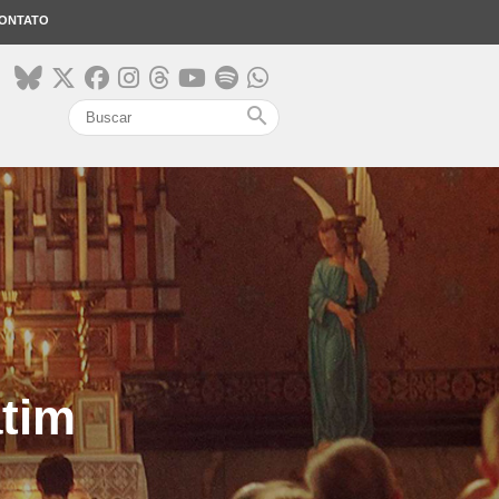
ONTATO
search
atim