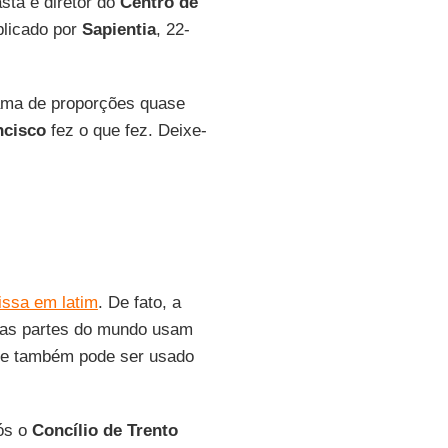
easta e diretor do
Centro de
blicado por
Sapientia
, 22-
ama de proporções quase
ncisco
fez o que fez. Deixe-
issa em latim
. De fato, a
árias partes do mundo usam
que também pode ser usado
pós o
Concílio de Trento