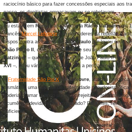
raciocínio básico para fazer concessões especiais aos tra
passo, os direitistas empacavam ou se rebelavam.
Eu estava em
Roma
trabalhando na
Rádio Vaticano
em 19
francês
Marcel Lefebvre
, um dos líderes da rebelião tradi
bispos contra as ordens de
João Paulo II
e levou seus se
João Paulo II
, com a orientação de seu assessor doutriná
Ratzinger
– que depois da morte de João Paulo II em 2005
XVI
–, criou várias “avenidas” para a permanência dos dire
A
Fraternidade São Pio X
, de
Lefebvre
, acabou sendo con
cismática, uma espécie de fraternidade pseudocismática
poderia chamar quando um grupo rejeita as reformas legí
Ecumênico devidamente convocado? Para eles, nenhum t
suficiente.
Mesmo aqueles tradicionalistas que se aproveitaram da m