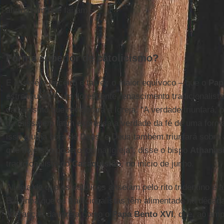
afirmavam que fariam.
Forma superior de catolicismo?
E esse é o terceiro e talvez o maior equívoco – que o
Pap
estrangulando um florescente renascimento tradicionalist
catolicismo que revigorará a Igreja. “A verdade triunfará, po
da missa em latim expressa a verdade da fé de uma forma
isso é uma obra de Deus, e Deus também triunfará sobre 
que hoje são poderosos na Igreja”, disse o bispo
Athanas
tradicionalista do
Cazaquistão
, no início de junho.
A ideia de que os católicos anseiam pelo rito tridentino é
É a linha que os tradicionalistas têm alimentado há década
lideranças da Igreja como o
Papa Bento XVI
, que, ao amp