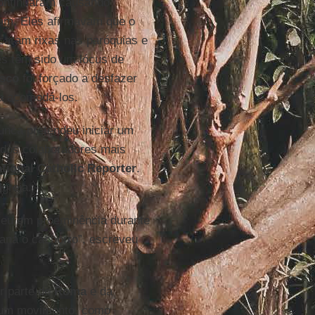
ntinuaram causando
ram. Eles afirmavam que o
ocaram rixas nas paróquias e
es têm sido um lócus de
isco
foi forçado a desfazer
a acomodá-los.
unca pretendeu iniciar um
 dos colaboradores mais
tional Catholic Reporter
.
greja.
ceu em proeminência durante
bana o cachorro”, escreveu
or parte de
Roma
e da
m um movimento, como