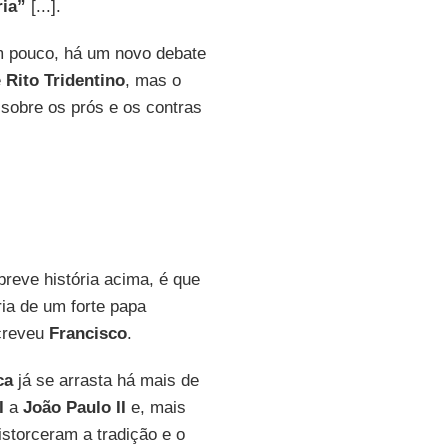
ria”
[...].
um pouco, há um novo debate
e
Rito Tridentino
, mas o
obre os prós e os contras
reve história acima, é que
ria de um forte papa
creveu
Francisco
.
ca
já se arrasta há mais de
I
a
João Paulo II
e, mais
istorceram a tradição e o