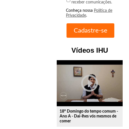
receber comunicações.
Conheça nossa
Política de
Privacidade
.
Vídeos IHU
play_circle_outline
18º Domingo do tempo comum -
Ano A - Dai-lhes vós mesmos de
comer