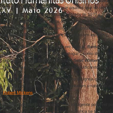
para se declarar formalmente em comunhão com
Roma
co
problemas, talvez até mais do que aqueles que se rebela
“seu rito” era superior à missa reformada de 1970 e prov
nas dioceses em quase todos os lugares aonde foram. El
tensão política, pastoral e teológica a tal ponto que
Franc
aquilo que
Bento XVI
havia lançado como um esforço par
A direita não estava interessada em brincar.
Bento XVI
“n
movimento, muito menos uma ideologia!”, como disse um
próximos do papa emérito a
Michael Sean Winters
, do
Na
Mas foi isso que aconteceu e acabou prejudicando toda a I
“Eles são uma pequena minoria dentro da Igreja que cres
o último pontificado, a ponto de se tornarem o rabo que a
Robert Mickens
, do
La Croix
.
De fato, apesar do tratamento mais indulgente possível p
hierarquia, os proponentes tridentinos nunca se tornara