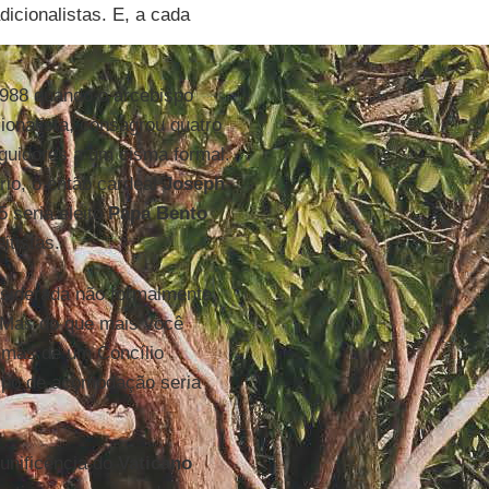
dicionalistas. E, a cada
88 quando o arcebispo
cionalista, consagrou quatro
guidores a um cisma formal.
rio, o então cardeal
Joseph
 seria eleito
Papa Bento
itistas.
siderada não formalmente
. Mas do que mais você
timas de um Concílio
ipo de acomodação seria
unificência do
Vaticano