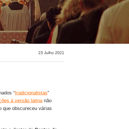
23 Julho 2021
nados “
tradicionalistas
”
ições à versão latina
não
do que obscureceu várias