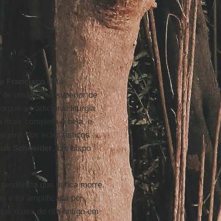
a Francisco
está
a de uma forma superior de
rque a tradicional liturgia
 mais completa e bela, e
alguns dos eclesiásticos
ius Schneider
, um bispo
 a tendência que nunca morre.
s e foi amplificada por
liar o uso do rito antigo em