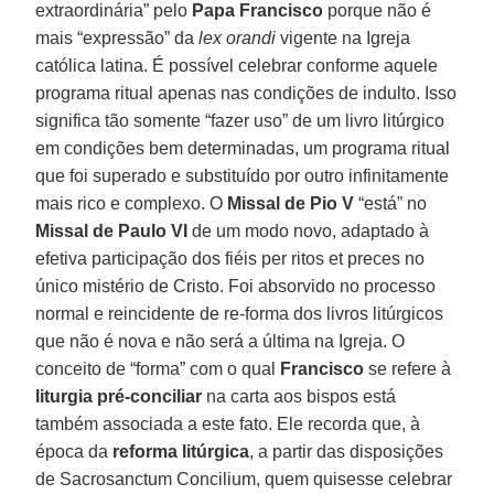
extraordinária” pelo
Papa Francisco
porque não é
mais “expressão” da
lex orandi
vigente na Igreja
católica latina. É possível celebrar conforme aquele
programa ritual apenas nas condições de indulto. Isso
significa tão somente “fazer uso” de um livro litúrgico
em condições bem determinadas, um programa ritual
que foi superado e substituído por outro infinitamente
mais rico e complexo. O
Missal de Pio V
“está” no
Missal de Paulo VI
de um modo novo, adaptado à
efetiva participação dos fiéis per ritos et preces no
único mistério de Cristo. Foi absorvido no processo
normal e reincidente de re-forma dos livros litúrgicos
que não é nova e não será a última na Igreja. O
conceito de “forma” com o qual
Francisco
se refere à
liturgia pré-conciliar
na carta aos bispos está
também associada a este fato. Ele recorda que, à
época da
reforma litúrgica
, a partir das disposições
de Sacrosanctum Concilium, quem quisesse celebrar