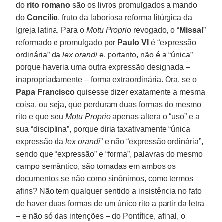
do
rito romano
são os livros promulgados a mando
do
Concílio
, fruto da laboriosa reforma litúrgica da
Igreja latina. Para o
Motu Proprio
revogado, o “
Missal
”
reformado e promulgado por
Paulo VI
é “expressão
ordinária” da
lex orandi
e, portanto, não é a “única”
porque haveria uma outra expressão designada –
inapropriadamente – forma extraordinária. Ora, se o
Papa Francisco
quisesse dizer exatamente a mesma
coisa, ou seja, que perduram duas formas do mesmo
rito e que seu
Motu Proprio
apenas altera o “uso” e a
sua “disciplina”, porque diria taxativamente “única
expressão da
lex orandi
” e não “expressão ordinária”,
sendo que “expressão” e “forma”, palavras do mesmo
campo semântico, são tomadas em ambos os
documentos se não como sinônimos, como termos
afins? Não tem qualquer sentido a insistência no fato
de haver duas formas de um único rito a partir da letra
– e não só das intenções – do Pontífice, afinal, o