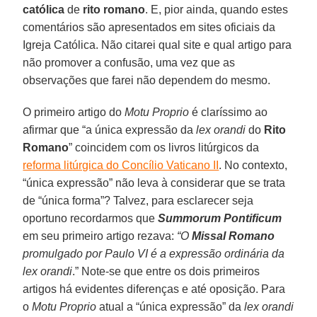
católica
de
rito romano
. E, pior ainda, quando estes
comentários são apresentados em sites oficiais da
Igreja Católica. Não citarei qual site e qual artigo para
não promover a confusão, uma vez que as
observações que farei não dependem do mesmo.
O primeiro artigo do
Motu Proprio
é claríssimo ao
afirmar que “a única expressão da
lex orandi
do
Rito
Romano
” coincidem com os livros litúrgicos da
reforma litúrgica do Concílio Vaticano II
. No contexto,
“única expressão” não leva à considerar que se trata
de “única forma”? Talvez, para esclarecer seja
oportuno recordarmos que
Summorum Pontificum
em seu primeiro artigo rezava:
“O
Missal Romano
promulgado por Paulo VI é a expressão ordinária da
lex orandi
.” Note-se que entre os dois primeiros
artigos há evidentes diferenças e até oposição. Para
o
Motu Proprio
atual a “única expressão” da
lex orandi