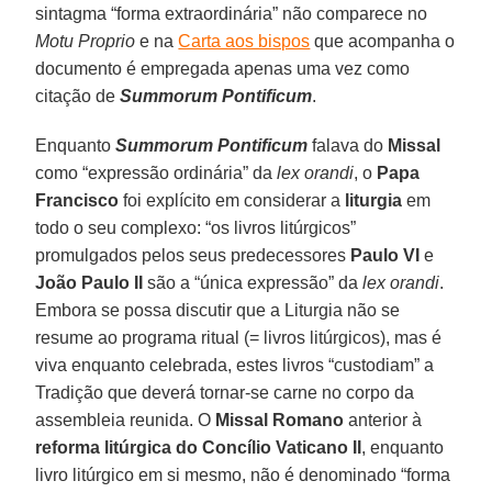
sintagma “forma extraordinária” não comparece no
Motu Proprio
e na
Carta aos bispos
que acompanha o
documento é empregada apenas uma vez como
citação de
Summorum Pontificum
.
Enquanto
Summorum Pontificum
falava do
Missal
como “expressão ordinária” da
lex orandi
, o
Papa
Francisco
foi explícito em considerar a
liturgia
em
todo o seu complexo: “os livros litúrgicos”
promulgados pelos seus predecessores
Paulo VI
e
João Paulo II
são a “única expressão” da
lex orandi
.
Embora se possa discutir que a Liturgia não se
resume ao programa ritual (= livros litúrgicos), mas é
viva enquanto celebrada, estes livros “custodiam” a
Tradição que deverá tornar-se carne no corpo da
assembleia reunida. O
Missal Romano
anterior à
reforma litúrgica do Concílio Vaticano II
, enquanto
livro litúrgico em si mesmo, não é denominado “forma