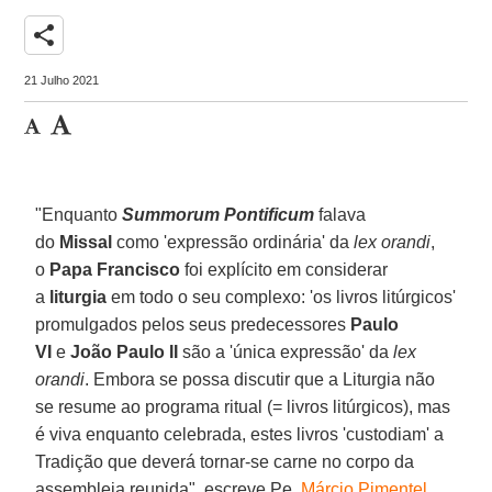
share
21 Julho 2021
"Enquanto
Summorum Pontificum
falava
do
Missal
como 'expressão ordinária' da
lex orandi
,
o
Papa Francisco
foi explícito em considerar
a
liturgia
em todo o seu complexo: 'os livros litúrgicos'
promulgados pelos seus predecessores
Paulo
VI
e
João Paulo II
são a 'única expressão' da
lex
orandi
. Embora se possa discutir que a Liturgia não
se resume ao programa ritual (= livros litúrgicos), mas
é viva enquanto celebrada, estes livros 'custodiam' a
Tradição que deverá tornar-se carne no corpo da
assembleia reunida", escreve
Pe.
Márcio Pimentel
,