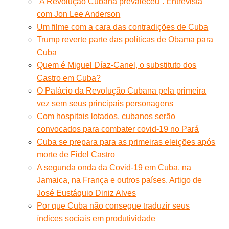
“A Revolução Cubana prevaleceu”. Entrevista
com Jon Lee Anderson
Um filme com a cara das contradições de Cuba
Trump reverte parte das políticas de Obama para
Cuba
Quem é Miguel Díaz-Canel, o substituto dos
Castro em Cuba?
O Palácio da Revolução Cubana pela primeira
vez sem seus principais personagens
Com hospitais lotados, cubanos serão
convocados para combater covid-19 no Pará
Cuba se prepara para as primeiras eleições após
morte de Fidel Castro
A segunda onda da Covid-19 em Cuba, na
Jamaica, na França e outros países. Artigo de
José Eustáquio Diniz Alves
Por que Cuba não consegue traduzir seus
índices sociais em produtividade