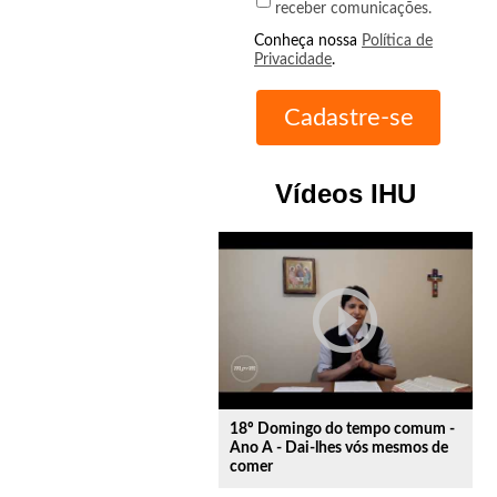
receber comunicações.
Conheça nossa
Política de
Privacidade
.
Vídeos IHU
play_circle_outline
18º Domingo do tempo comum -
Ano A - Dai-lhes vós mesmos de
comer