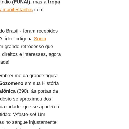
 Índio
(FUNAI),
mas a
tropa
s manifestantes
com
o Brasil - foram recebidos
 líder indígena
Sonia
Um grande retrocesso que
direitos e interesses, agora
dade!
lembrei-me da grande figura
Sozomeno
em sua História
alônica
(390), às portas da
odósio se aproximou dos
o da cidade, que se apoderou
tidão: ‘Afaste-se! Um
s no sangue injustamente