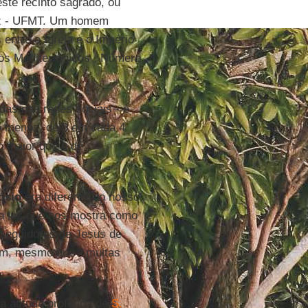
ste recinto sagrado, ou
ruz - UFMT. Um homem
entre a Igreja e o Império
os Mediterrânicos , Número
das nas redes sociais - é
o menos, de 3 em cada 4
o maior que o de
ósio
era diferente do nosso,
ma luz que nos mostra como
 seguidoras de Jesus de
em, mesmo que - muitas
 atitude profética de
S.