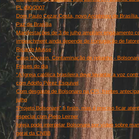
PL 490/2007
Dom Paulo Cezar Costa, novo Arcebispo de Brasília
Paz de Brasília
Manifestações de 3 de julho ampliam engajamento c
impeachment ainda depende de conjugação de fatore
Ricardo Musse
Caso Covaxin. Contaminação de rebanho - Bolsonaro,
Frases do dia
“A Igreja católica brasileira deve levantar a voz cont
com Adolfo Pérez Esquivel
Com desgaste de Bolsonaro na CPI, frentes antecip
julho
“Projeto Bolsonaro” é finito, mas é preciso ficar aten
especial com Piero Leirner
Igreja pode interpelar Bolsonaro por vídeo sobre man
geral da CNBB