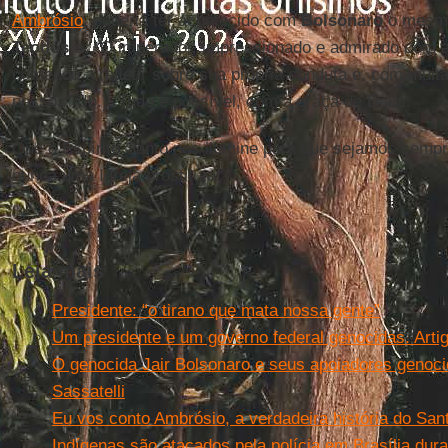
Ambrósio
, poderia ter acontecido com
Bolsonaro
o mesmo
Teodósio
: “O imperador, impressionado e admirado com 
começou a refletir sobre sua própria conduta e, com muita
passos” (Ib.). Tudo é possível, com a graça de Deus.
Que o Espírito Santo nos ilumine para que sejamos sempre
nunca uma Igreja prostituta!
Leia mais
Presidente: “o tirano que mata nossa gente”
Um presidente e um governo federal genocidas. Arti
O genocida Jair Bolsonaro e seus apoiadores genoci
Sassatelli
Eu vos conto Ambrósio, a verdadeira história do San
Indígenas são atacados pela polícia em Brasília dura