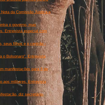
. Nota da Comissão Justiça e
ontra o governo, mas
s. Entrevista especial com
 seus filhos e o centrão -
ra o Bolsonaro”. Entrevista
am manifestações para 3 de
to aos militares. Entrevista
ifestação, diz secretário-