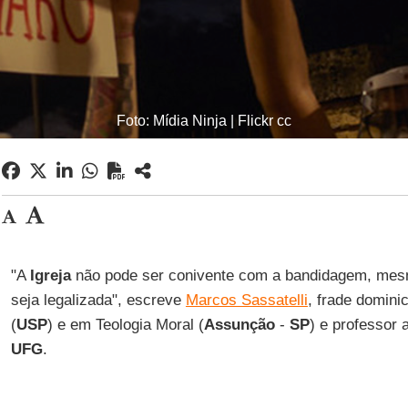
Foto: Mídia Ninja | Flickr cc
"A
Igreja
não pode ser conivente com a bandidagem, mesm
seja legalizada", escreve
Marcos Sassatelli
, frade domini
(
USP
) e em Teologia Moral (
Assunção
-
SP
) e professor 
UFG
.