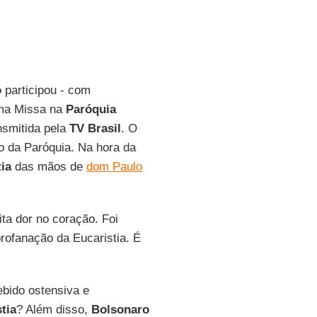
o
participou - com
uma Missa na
Paróquia
ansmitida pela
TV Brasil
. O
o da Paróquia. Na hora da
ia
das mãos de
dom Paulo
ta dor no coração. Foi
rofanação da Eucaristia. É
ebido ostensiva e
tia
? Além disso,
Bolsonaro