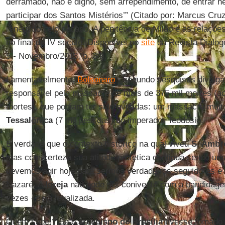
derramado, não é digno, sem arrependimento, de entrar ne
participar dos Santos Mistérios’” (Citado por: Marcus C
renegado pelo pecado. A penitência de Milão e as relações 
no final do IV século. Disponível no
site
da Revista Diálog
5 - Novembro/2013, p. 34).
Lamentavelmente,
Bolsonaro
- segundo pesquisas divulga
responsável pelo massacre de mais de 375 mil mortes (a
mortes), que podiam ter sido evitadas: um massacre muit
Tessalônica
(7 mil pessoas) do imperador Teodósio.
É verdade que o contexto histórico na qual viveu
S. Ambr
mas com certeza sua atitude profética continua sendo u
devemos agir hoje para sermos verdadeiros seguidores e
Nazaré. A
Igreja
não pode ser conivente com a bandidag
vezes - seja legalizada.
Quem sabe!? Se o
arcebispo de Brasília
tivesse tomado a