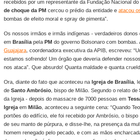
recebidos por um representante da Fundação Nacional do
de choque da PM
cercou o prédio da entidade e
atacou o
bombas de efeito moral e spray de pimenta”.
Os nossos irmãos e irmãs indígenas - verdadeiros donos d
em
Brasília
pela
PM
do governo Bolsonaro com bombas. A
Guajajara
, coordenadora executiva da APIB, escreveu: “
estamos sofrendo! Um órgão que deveria defender nossos 
nos ataca”. Que absurdo! Quanta maldade e quanta cruel
Ora, diante do fato que aconteceu na
Igreja de Brasília
, 
de
Santo Ambrósio
, bispo de Milão. Segundo o relato de
da Igreja - depois do massacre de 7000 pessoas em
Tess
Igreja
em
Milão
, aconteceu a seguinte cena: “Quando Te
portões do edifício, ele foi recebido por Ambrósio, o bisp
de seu manto de púrpura, e disse-lhe, na presença da mul
homem renegado pelo pecado, e com as mãos encharcada