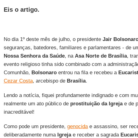
Eis o artigo.
No dia 1º deste mês de julho, o presidente
Jair Bolsonar
seguranças, batedores, familiares e parlamentares - de 
Nossa Senhora da Saúde
, na
Asa Norte de Brasília
, tr
evento religioso tinha sido combinado com a administraçã
Comunhão,
Bolsonaro
entrou na fila e recebeu a
Eucarist
Cezar Costa
, arcebispo de
Brasília
.
Lendo a notícia, fiquei profundamente indignado e com mui
realmente um ato público de
prostituição da Igreja
e de p
inacreditável!
Como pode um presidente,
genocida
e assassino, ser rec
deliberadamente numa
Igreja
e receber a sagrada
Eucaris