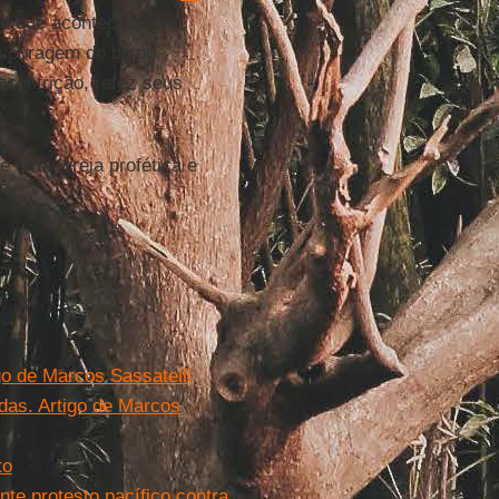
 que aconteceu com
a coragem do bispo,
 contrição, refez seus
 uma Igreja profética e
go de Marcos Sassatelli
das. Artigo de Marcos
to
nte protesto pacífico contra