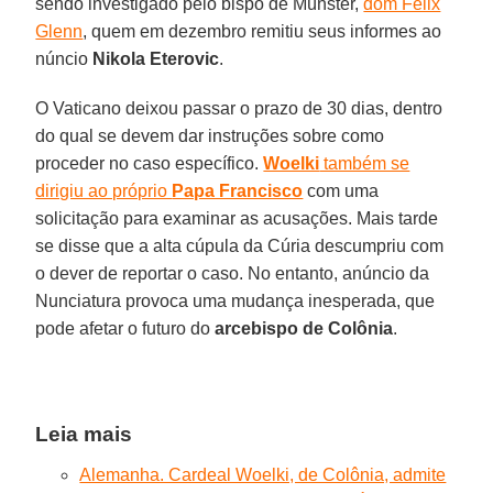
sendo investigado pelo bispo de Münster,
dom Felix
Glenn
, quem em dezembro remitiu seus informes ao
núncio
Nikola Eterovic
.
O Vaticano deixou passar o prazo de 30 dias, dentro
do qual se devem dar instruções sobre como
proceder no caso específico.
Woelki
também se
dirigiu ao próprio
Papa Francisco
com uma
solicitação para examinar as acusações. Mais tarde
se disse que a alta cúpula da Cúria descumpriu com
o dever de reportar o caso. No entanto, anúncio da
Nunciatura provoca uma mudança inesperada, que
pode afetar o futuro do
arcebispo de Colônia
.
Leia mais
Alemanha. Cardeal Woelki, de Colônia, admite