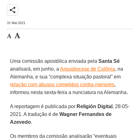
share
31 Mai 2021
Uma comissão apostólica enviada pela
Santa Sé
analisará, em junho, a
Arquidiocese de Colônia
, na
Alemanha, e sua “complexa situação pastoral” em
relação com abusos cometidos contra menores
,
informou nesta sexta-feira a nunciatura na Alemanha.
A reportagem é publicada por
Religión Digital
, 28-05-
2021. A tradução é de
Wagner Fernandes de
Azevedo
.
Os membros da comissão analisarão “eventuais