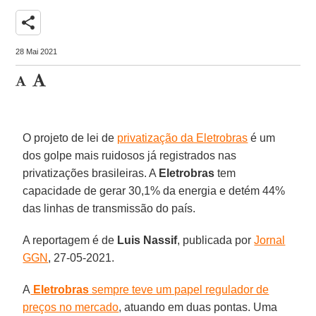
share
28 Mai 2021
O projeto de lei de
privatização da Eletrobras
é um
dos golpe mais ruidosos já registrados nas
privatizações brasileiras. A
Eletrobras
tem
capacidade de gerar 30,1% da energia e detém 44%
das linhas de transmissão do país.
A reportagem é de
Luis Nassif
, publicada por
Jornal
GGN
, 27-05-2021.
A
Eletrobras
sempre teve um papel regulador de
preços no mercado
, atuando em duas pontas. Uma