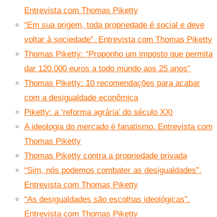
Entrevista com Thomas Piketty
“Em sua origem, toda propriedade é social e deve
voltar à sociedade”. Entrevista com Thomas Piketty
Thomas Piketty: “Proponho um imposto que permita
dar 120.000 euros a todo mundo aos 25 anos”
Thomas Piketty: 10 recomendações para acabar
com a desigualdade econômica
Piketty: a ‘reforma agrária’ do século XXI
A ideologia do mercado é fanatismo. Entrevista com
Thomas Piketty
Thomas Piketty contra a propriedade privada
“Sim, nós podemos combater as desigualdades”.
Entrevista com Thomas Piketty
“As desigualdades são escolhas ideológicas”.
Entrevista com Thomas Piketty