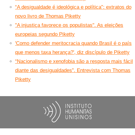
“A desigualdade é ideológica e política”: extratos do
novo livro de Thomas Piketty
"A injustiça favorece os populistas". As eleições
europeias segundo Piketty
'Como defender meritocracia quando Brasil é o país
que menos taxa herança?', diz discípulo de Piketty
“Nacionalismo e xenofobia são a resposta mais fácil
diante das desigualdades”. Entrevista com Thomas
Piketty