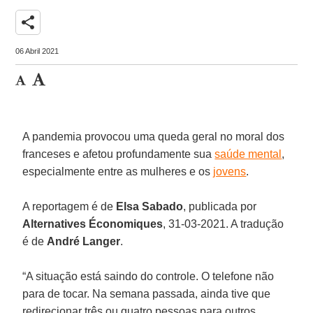
share
06 Abril 2021
A pandemia provocou uma queda geral no moral dos
franceses e afetou profundamente sua
saúde mental
,
especialmente entre as mulheres e os
jovens
.
A reportagem é de
Elsa Sabado
, publicada por
Alternatives Économiques
, 31-03-2021. A tradução
é de
André Langer
.
“A situação está saindo do controle. O telefone não
para de tocar. Na semana passada, ainda tive que
redirecionar três ou quatro pessoas para outros