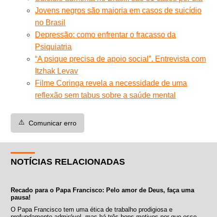
Jovens negros são maioria em casos de suicídio
no Brasil
Depressão: como enfrentar o fracasso da
Psiquiatria
“A psique precisa de apoio social”. Entrevista com
Itzhak Levav
Filme Coringa revela a necessidade de uma
reflexão sem tabus sobre a saúde mental
⚠️
Comunicar erro
NOTÍCIAS RELACIONADAS
Recado para o Papa Francisco: Pelo amor de Deus, faça uma
pausa!
O Papa Francisco tem uma ética de trabalho prodigiosa e
profundamente admirável, mas há três bons motivos por que esse