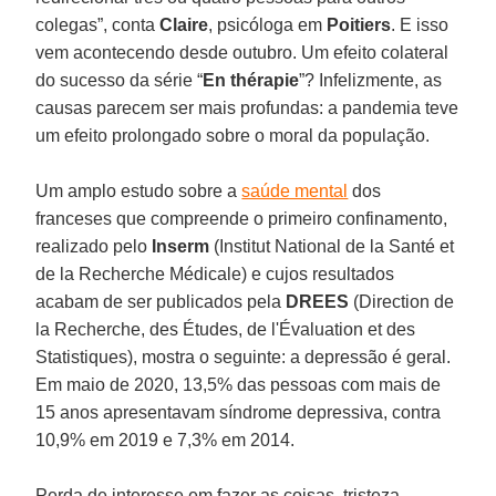
colegas”, conta
Claire
, psicóloga em
Poitiers
. E isso
vem acontecendo desde outubro. Um efeito colateral
do sucesso da série “
En thérapie
”? Infelizmente, as
causas parecem ser mais profundas: a pandemia teve
um efeito prolongado sobre o moral da população.
Um amplo estudo sobre a
saúde mental
dos
franceses que compreende o primeiro confinamento,
realizado pelo
Inserm
(Institut National de la Santé et
de la Recherche Médicale) e cujos resultados
acabam de ser publicados pela
DREES
(Direction de
la Recherche, des Études, de l'Évaluation et des
Statistiques), mostra o seguinte: a depressão é geral.
Em maio de 2020, 13,5% das pessoas com mais de
15 anos apresentavam síndrome depressiva, contra
10,9% em 2019 e 7,3% em 2014.
Perda de interesse em fazer as coisas, tristeza,