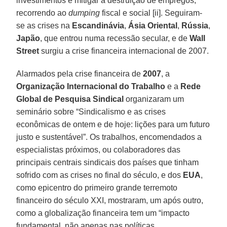
investimentos e mitigar a destruição de empregos,
recorrendo ao
dumping
fiscal e social [ii]. Seguiram-
se as crises na
Escandinávia
,
Ásia Oriental
,
Rússia
,
Japão
, que entrou numa recessão secular, e de
Wall
Street
surgiu a crise financeira internacional de 2007.
Alarmados pela crise financeira de
2007
, a
Organização Internacional do Trabalho
e a
Rede
Global de Pesquisa Sindical
organizaram um
seminário sobre “Sindicalismo e as crises
econômicas de ontem e de hoje: lições para um futuro
justo e sustentável”. Os trabalhos, encomendados a
especialistas próximos, ou colaboradores das
principais centrais sindicais dos países que tinham
sofrido com as crises no final do século, e dos
EUA
,
como epicentro do primeiro grande terremoto
financeiro do século XXI, mostraram, um após outro,
como a globalização financeira tem um “impacto
fundamental, não apenas nas políticas