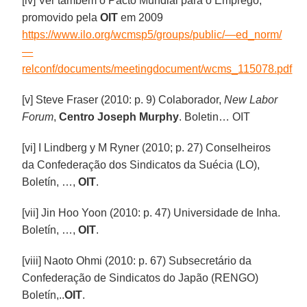
[iv] Ver também o Pacto Mundial para o Emprego,
promovido pela
OIT
em 2009
https://www.ilo.org/wcmsp5/groups/public/—ed_norm/
—
relconf/documents/meetingdocument/wcms_115078.pdf
[v] Steve Fraser (2010: p. 9) Colaborador,
New Labor
Forum
,
Centro Joseph Murphy
. Boletin… OIT
[vi] I Lindberg y M Ryner (2010; p. 27) Conselheiros
da Confederação dos Sindicatos da Suécia (LO),
Boletín, …,
OIT
.
[vii] Jin Hoo Yoon (2010: p. 47) Universidade de Inha.
Boletín, …,
OIT
.
[viii] Naoto Ohmi (2010: p. 67) Subsecretário da
Confederação de Sindicatos do Japão (RENGO)
Boletín,..
OIT
.