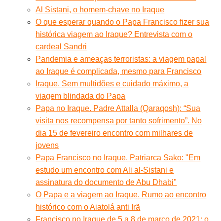
Al Sistani, o homem-chave no Iraque
O que esperar quando o Papa Francisco fizer sua
histórica viagem ao Iraque? Entrevista com o
cardeal Sandri
Pandemia e ameaças terroristas: a viagem papal
ao Iraque é complicada, mesmo para Francisco
Iraque. Sem multidões e cuidado máximo, a
viagem blindada do Papa
Papa no Iraque. Padre Attalla (Qaraqosh): “Sua
visita nos recompensa por tanto sofrimento”. No
dia 15 de fevereiro encontro com milhares de
jovens
Papa Francisco no Iraque. Patriarca Sako: "Em
estudo um encontro com Ali al-Sistani e
assinatura do documento de Abu Dhabi"
O Papa e a viagem ao Iraque. Rumo ao encontro
histórico com o Aiatolá anti Irã
Francisco no Iraque de 5 a 8 de março de 2021: o