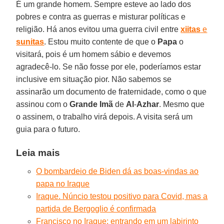
É um grande homem. Sempre esteve ao lado dos
pobres e contra as guerras e misturar políticas e
religião. Há anos evitou uma guerra civil entre
xiitas
e
sunitas
. Estou muito contente de que o
Papa
o
visitará, pois é um homem sábio e devemos
agradecê-lo. Se não fosse por ele, poderíamos estar
inclusive em situação pior. Não sabemos se
assinarão um documento de fraternidade, como o que
assinou com o
Grande
Imã
de
Al
-
Azhar
. Mesmo que
o assinem, o trabalho virá depois. A visita será um
guia para o futuro.
Leia mais
O bombardeio de Biden dá as boas-vindas ao
papa no Iraque
Iraque. Núncio testou positivo para Covid, mas a
partida de Bergoglio é confirmada
Francisco no Iraque: entrando em um labirinto