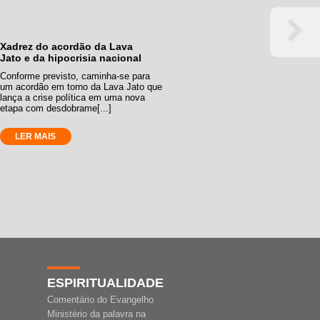
Xadrez do acordão da Lava
Jato e da hipocrisia nacional
Conforme previsto, caminha-se para
um acordão em torno da Lava Jato que
lança a crise política em uma nova
etapa com desdobrame[...]
LER MAIS
ESPIRITUALIDADE
Comentário do Evangelho
Ministério da palavra na