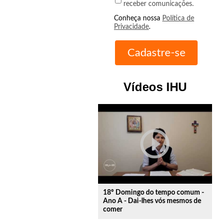
receber comunicações.
Conheça nossa
Política de
Privacidade
.
Vídeos IHU
play_circle_outline
18º Domingo do tempo comum -
Ano A - Dai-lhes vós mesmos de
comer