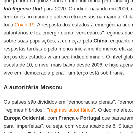
que já dura há quinze anos e foi confirmada pelo ranking 
Intelligence Unit
para 2020. O índice, nascido em 2006, 
territórios no mundo e sofreu retrocessos na maioria. O da
foi o
Covid-19
. A resposta dos estados à emergência ace
autoritários e fez emergir como "vencedores" regimes qu
sobre suas populações, a começar pela
China
, enquanto 
respostas tardias e pelo menos inicialmente menos eficaz
terços dos estados viram seu índice diminuir. O nível glo
escala de 10, o nível mais baixo desde 2006, e hoje apen
vive em "democracia plena", um terço está sob tirania.
A autoritária Moscou
Os países são divididos em "democracias plenas", "democ
"regimes híbridos", "
regimes autoritários
". O declino afet
Europa
Ocidental
, com
França
e
Portugal
que passaram 
para “imperfeitas”, ou seja, com votos abaixo de 8. Situa