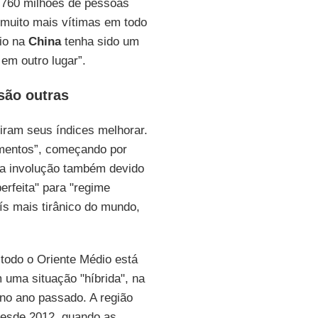
 760 milhões de pessoas
muito mais vítimas em todo
eio na
China
tenha sido um
em outro lugar”.
são outras
viram seus índices melhorar.
mentos”, começando por
na involução também devido
rfeita" para "regime
ís mais tirânico do mundo,
 todo o Oriente Médio está
uma situação "híbrida", na
no ano passado. A região
 "desde 2012, quando as