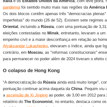
Itália
e os
Estados Unidos da América
, com leve piora. 
pandemia
foi sentido muito mais nas regiões da
América
Os dois blocos contêm apenas três "democracias plenas"
imperfeitas" do mundo (26 de 52). Existem sete regimes a
Oriental
, incluindo a
Rússia
, com uma pontuação de 3,31
eleições contestadas no
Minsk
, entretanto, levaram a um
empenho civil e a maior desconfiança em relação ao homem
Alyaksandar Lukashenko
, elevaram o índice, ainda que li
contrário, em
Moscou
, as "reformas constitucionais" ens
para permanecer no poder além de 2024 tiveram o efeito c
O colapso de Hong Kong
“A democratização da
Rússia
ainda está muito longe”, conc
pontuação continue acima daquela da
China
. Pequim viu 
a
ascensão de Xi Jinping
ao poder, de 3,00 em 2012 para 
relatório do
The Economist
, no entanto, destaca como o