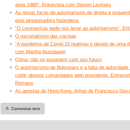
anos 1980”. Entrevista com Steven Levitsky
As novas faces do autoritarismo de direita e esque
esta pesquisadora holandesa
“O coronavírus pode nos levar ao autoritarismo”. En
O nacionalismo das vacinas
“A pandemia de Covid-19 reativou o desejo de uma d
com Martha Nussbaum
China: não se espantem com seu futuro
O autoritarismo de Bolsonaro e a falta de autoridad
coibir abusos comandados pelo presidente. Entrevis
Romano
As apostas de Hong Kong. Artigo de Francesco Sisci
⚠️
Comunicar erro