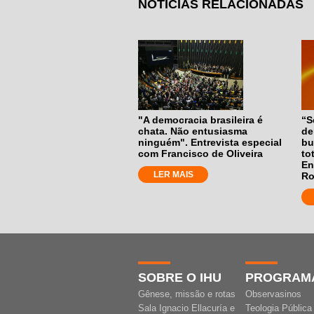
NOTÍCIAS RELACIONADAS
"A democracia brasileira é
“S
chata. Não entusiasma
de
ninguém". Entrevista especial
bu
com Francisco de Oliveira
to
En
LER MAIS
Ro
SOBRE O IHU
PROGRAM
Gênese, missão e rotas
Observasinos
Sala Ignacio Ellacuría e
Teologia Pública