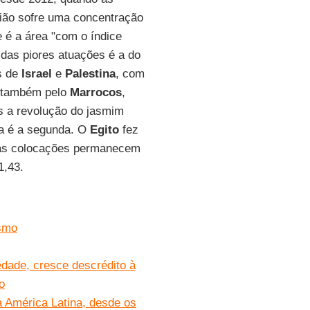
gião sofre uma concentração
 e é a área "com o índice
 das piores atuações é a do
ás de
Israel
e
Palestina
, com
o também pelo
Marrocos
,
s a revolução do jasmim
ra é a segunda. O
Egito
fez
imas colocações permanecem
1,43.
ismo
dade, cresce descrédito à
o
 América Latina, desde os