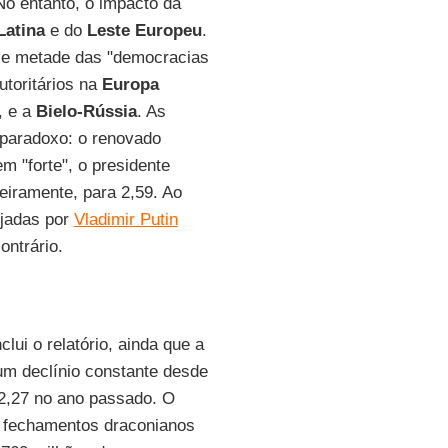
No entanto, o impacto da
Latina
e do
Leste Europeu
.
 e metade das "democracias
utoritários na
Europa
, e a
Bielo-Rússia
. As
 paradoxo: o renovado
 "forte", o presidente
geiramente, para 2,59. Ao
ejadas por
Vladimir Putin
ontrário.
lui o relatório, ainda que a
um declínio constante desde
2,27 no ano passado. O
s fechamentos draconianos