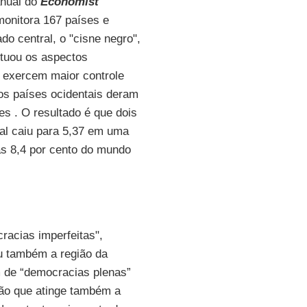
anual do
Economist
monitora 167 países e
do central, o "cisne negro",
ntuou os aspectos
e exercem maior controle
os países ocidentais deram
es . O resultado é que dois
bal caiu para 5,37 em uma
as 8,4 por cento do mundo
racias imperfeitas",
ou também a região da
de “democracias plenas”
ção que atinge também a