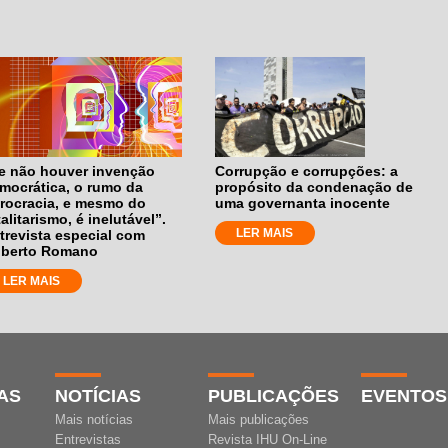
e não houver invenção
Corrupção e corrupções: a
mocrática, o rumo da
propósito da condenação de
rocracia, e mesmo do
uma governanta inocente
talitarismo, é inelutável”.
LER MAIS
trevista especial com
berto Romano
LER MAIS
AS
NOTÍCIAS
PUBLICAÇÕES
EVENTOS
Mais notícias
Mais publicações
Entrevistas
Revista IHU On-Line