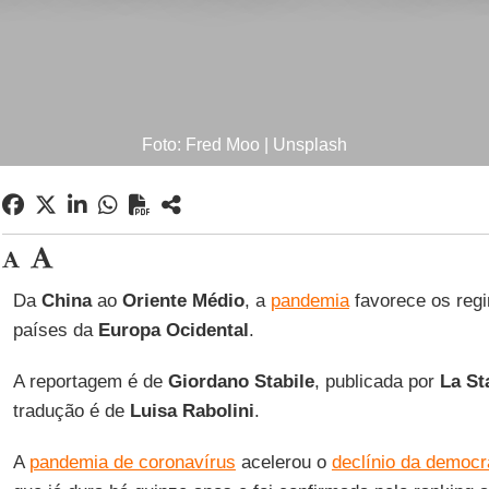
Foto: Fred Moo | Unsplash
Da
China
ao
Oriente Médio
, a
pandemia
favorece os regi
países da
Europa Ocidental
.
A reportagem é de
Giordano Stabile
, publicada por
La S
tradução é de
Luisa
Rabolini
.
A
pandemia de coronavírus
acelerou o
declínio da democr