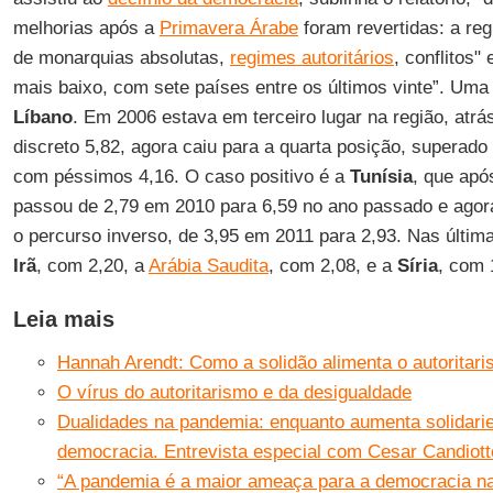
melhorias após a
Primavera Árabe
foram revertidas: a re
de monarquias absolutas,
regimes autoritários
, conflitos"
mais baixo, com sete países entre os últimos vinte”. Uma
Líbano
. Em 2006 estava em terceiro lugar na região, atr
discreto 5,82, agora caiu para a quarta posição, superad
com péssimos 4,16. O caso positivo é a
Tunísia
, que apó
passou de 2,79 em 2010 para 6,59 no ano passado e ago
o percurso inverso, de 3,95 em 2011 para 2,93. Nas últ
Irã
, com 2,20, a
Arábia Saudita
, com 2,08, e a
Síria
, com 
Leia mais
Hannah Arendt: Como a solidão alimenta o autoritar
O vírus do autoritarismo e da desigualdade
Dualidades na pandemia: enquanto aumenta solidarie
democracia. Entrevista especial com Cesar Candiott
“A pandemia é a maior ameaça para a democracia na