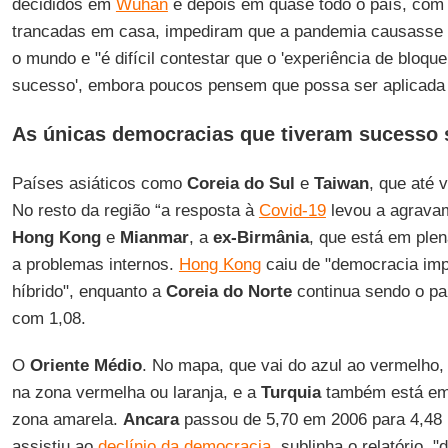
decididos em
Wuhan
e depois em quase todo o país, com
trancadas em casa, impediram que a pandemia causasse 
o mundo e "é difícil contestar que o 'experiência de bloqu
sucesso', embora poucos pensem que possa ser aplicada 
As únicas democracias que tiveram sucesso 
Países asiáticos como
Coreia do Sul
e
Taiwan
, que até 
No resto da região “a resposta à
Covid-19
levou a agrava
Hong Kong
e
Mianmar
, a
ex-Birmânia
, que está em ple
a problemas internos.
Hong Kong
caiu de "democracia impe
híbrido", enquanto a
Coreia do Norte
continua sendo o pa
com 1,08.
O
Oriente Médio
. No mapa, que vai do azul ao vermelho,
na zona vermelha ou laranja, e a
Turquia
também está em 
zona amarela.
Ancara
passou de 5,70 em 2006 para 4,48 
assistiu ao
declínio da democracia
, sublinha o relatório,