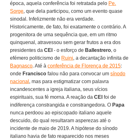
época, aquela conferência foi retratada pelo
Pe.
Sorge
, que dela participou, como um evento quase
sinodal. Infelizmente não era verdade.
Historicamente, de fato, foi exatamente o contrário. A
progenitora de uma sequência que, em um ritmo
quinquenal, atravessou sem gerar frutos a era dos
presidentes da
CEI
- o esforço de
Ballestrero
, o
efémero politicismo de
Ruini
, a decantação infinita de
Bagnasco
. Até à
conferência de Florença de 2015
:
onde
Francisco
falou não para convocar um
sínodo
nacional
, mas para estigmatizar com palavra
incandescentes a igreja italiana, seus vícios
espirituais, sua fé morna. A reação da
CEI
foi de
indiferença constrangida e constrangedora. O
Papa
nunca perdoou ao episcopado italiano aquele
descuido, do qual resultaram asperezas até o
incidente de maio de 2019. A hipótese do sínodo
italiano havia de fato reaparecido nos meses