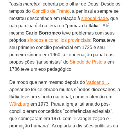
"
casta meretrix
" coberta pelo olhar de Deus. Desde os
tempos do
Concílio de Trento
, a península sempre se
mostrou desconfiada em relação à
sinodalidade
, que
não parecia útil na terra do "primaz da
Itália
". Até
mesmo
Carlo Borromeo
teve problemas com seus
próprios
sínodos e concílios provinciais
;
Roma
teve
seu primeiro concílio provincial em 1725 e seu
primeiro sínodo em 1960; a condenação papal das
proposições “jansenistas” do
Sínodo de Pistoia
em
1786 teve um eco pedagógico.
De modo que nem mesmo depois do
Vaticano II
,
apesar de ter celebrado muitos sínodos diocesanos, a
Itália
teve um sínodo nacional, como o alemão em
Würzburg
em 1973. Para a igreja italiana do pós-
concílio eram concedidos "conferências eclesiais",
que começaram em 1976 com "Evangelização e
promoção humana". Acoplada a divisões políticas da