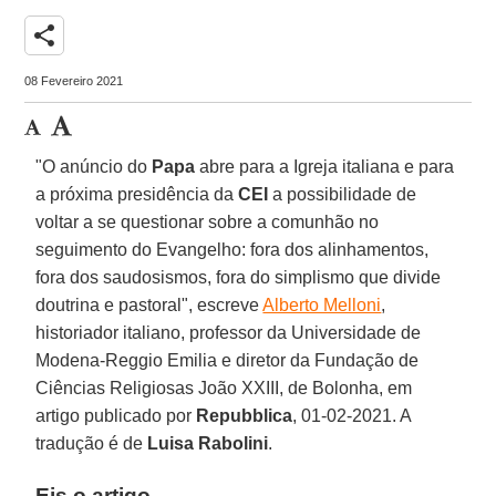
share
08 Fevereiro 2021
"O anúncio do
Papa
abre para a Igreja italiana e para
a próxima presidência da
CEI
a possibilidade de
voltar a se questionar sobre a comunhão no
seguimento do Evangelho: fora dos alinhamentos,
fora dos saudosismos, fora do simplismo que divide
doutrina e pastoral", escreve
Alberto Melloni
,
historiador italiano, professor da Universidade de
Modena-Reggio Emilia e diretor da Fundação de
Ciências Religiosas João XXIII, de Bolonha, em
artigo publicado por
Repubblica
, 01-02-2021. A
tradução é de
Luisa
Rabolini
.
Eis o artigo.