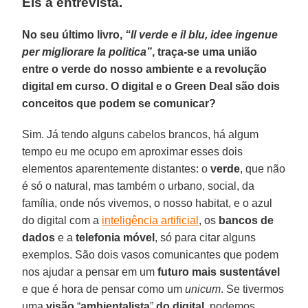
Eis a entrevista.
No seu último livro,
“Il verde e il blu, idee ingenue
per migliorare la politica”
, traça-se uma união
entre o verde do nosso ambiente e a revolução
digital em curso. O digital e o Green Deal são dois
conceitos que podem se comunicar?
Sim. Já tendo alguns cabelos brancos, há algum
tempo eu me ocupo em aproximar esses dois
elementos aparentemente distantes: o
verde
, que não
é só o natural, mas também o urbano, social, da
família, onde nós vivemos, o nosso habitat, e o azul
do digital com a
inteligência artificial
, os
bancos de
dados
e a
telefonia
móvel
, só para citar alguns
exemplos. São dois vasos comunicantes que podem
nos ajudar a pensar em um
futuro mais sustentável
e que é hora de pensar como um
unicum
. Se tivermos
uma
visão
“
ambientalista
”
do
digital
, podemos