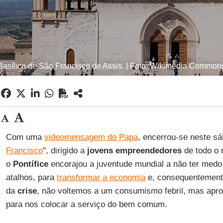
Basílica de São Francisco de Assis. | Foto: Wikimedia Common
Com uma
videomensagem do Papa
, encerrou-se neste sá
Francisco
", dirigido a
jovens empreendedores
de todo o 
o
Pontífice
encorajou a juventude mundial a não ter medo
atalhos, para
transformar a economia
e, consequentemente
da
crise
, não voltemos a um consumismo febril, mas apro
para nos colocar a serviço do bem comum.