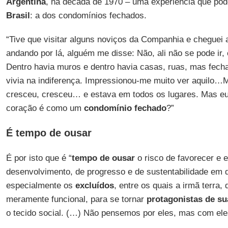
Argentina
, na década de 1970 – uma experiência que pod
Brasil
: a dos condomínios fechados.
“Tive que visitar alguns noviços da Companhia e cheguei 
andando por lá, alguém me disse: Não, ali não se pode ir
Dentro havia muros e dentro havia casas, ruas, mas fecha
vivia na indiferença. Impressionou-me muito ver aquilo…M
cresceu, cresceu… e estava em todos os lugares. Mas eu
coração é como um
condomínio
fechado
?”
É tempo de ousar
É por isto que é “
tempo de ousar
o risco de favorecer e 
desenvolvimento, de progresso e de sustentabilidade em 
especialmente os
excluídos
, entre os quais a irmã terra
meramente funcional, para se tornar
protagonistas de su
o tecido social. (…) Não pensemos por eles, mas com ele