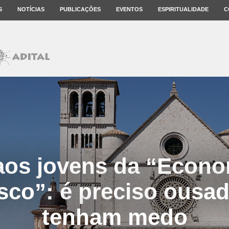
S
NOTÍCIAS
PUBLICAÇÕES
EVENTOS
ESPIRITUALIDADE
C
aos jovens da “Econo
sco”: é preciso ousad
tenham medo