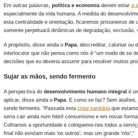
Em outras palavras,
política e economia
devem estar
a 
especialmente da vida humana. A medida do desenvolvim
esta centralidade e orientação, ficaremos prisioneiros de 
somente perpetuará dinâmicas de degradação, exclusão, v
A propósito, disse ainda o
Papa
, descreditar, caluniar ou 
interlocutor que não pensa como nós é “um modo de se d
decisões que eu deveria assumir para resolver muitos pr
Sujar as mãos, sendo fermento
A perspectiva do
desenvolvimento humano integral
é um
aplicar, disse ainda o
Papa
. E como se faz? Sem atalhos
sendo fermento. "Passada esta
crise sanitária
que estamos
seria cair ainda num febril consumismo e em novas form
Colhamos a oportunidade e coloquemo-nos todos a serv
final não existam mais 'os outros', mas um grande 'nós'.”