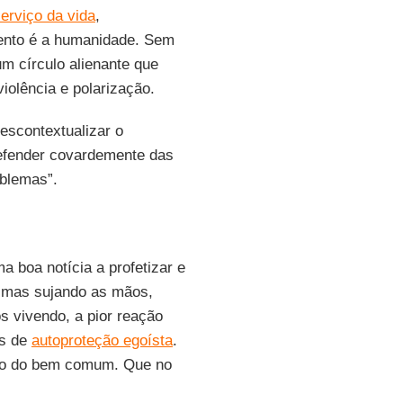
serviço da vida
,
ento é a humanidade. Sem
um círculo alienante que
iolência e polarização.
descontextualizar o
efender covardemente das
oblemas”.
a boa notícia a profetizar e
, mas sujando as mãos,
 vivendo, a pior reação
as de
autoproteção egoísta
.
iço do bem comum. Que no