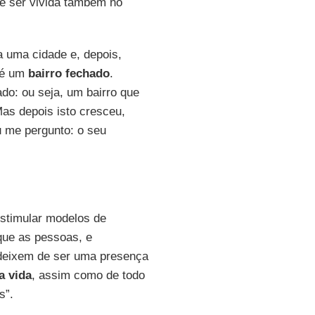
e ser vivida também no
a uma cidade e, depois,
, é um
bairro fechado
.
do: ou seja, um bairro que
as depois isto cresceu,
 me pergunto: o seu
estimular modelos de
que as pessoas, e
, deixem de ser uma presença
a vida
, assim como de todo
s”.