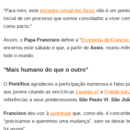
“Para mim, este
encontro virtual em Assis
não é um ponto
inicial de um processo que somos convidados a viver co
como pacto.”
Assim, o
Papa
Francisco
define a “
Economia de Francisc
encerrou este sábado e que, a partir de
Assis
, reuniu mil
todo o mundo.
"Mais humano do que o outro"
O
Pontífice
agradeceu a participação numerosa e falou p
aos jovens citando as encíclicas
Laudato si'
e
Fratelli tutti
referências a seus predecessores
São Paulo VI
,
São João
Francisco
deu voz à
juventude
que, como ele, é concorde
“precisamos e queremos uma mudança”, sem se deixar lev
foi assim”.