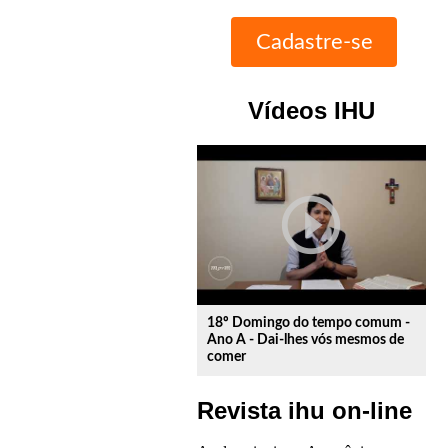
Vídeos IHU
play_circle_outline
18º Domingo do tempo comum -
Ano A - Dai-lhes vós mesmos de
comer
Revista ihu on-line