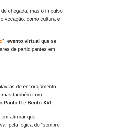
 de chegada, mas o impulso
mo vocação, como cultura e
o
”,
evento
virtual
que se
hares de participantes em
alavras de encorajamento
, mas também com
 Paulo II
e
Bento XVI
.
 em afirmar que
ar pela lógica do “sempre