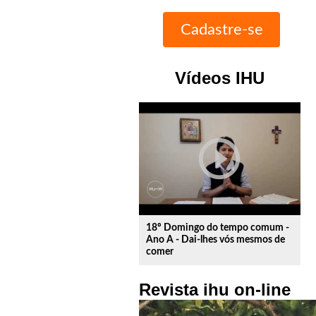
Vídeos IHU
play_circle_outline
18º Domingo do tempo comum -
Ano A - Dai-lhes vós mesmos de
comer
Revista ihu on-line