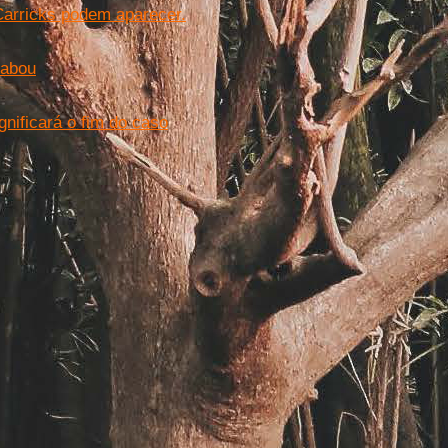
Carricks podem aparecer.
cabou
gnificará o fim do caso