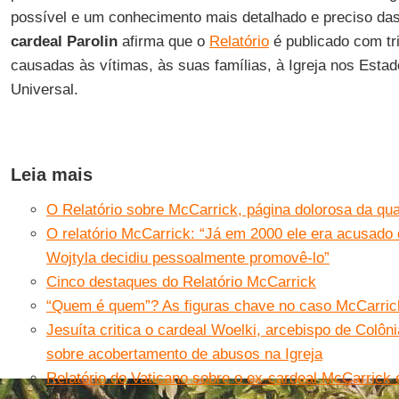
possível e um conhecimento mais detalhado e preciso das
cardeal Parolin
afirma que o
Relatório
é publicado com tri
causadas às vítimas, às suas famílias, à Igreja nos Estad
Universal.
Leia mais
O Relatório sobre McCarrick, página dolorosa da qua
O relatório McCarrick: “Já em 2000 ele era acusado
Wojtyla decidiu pessoalmente promovê-lo”
Cinco destaques do Relatório McCarrick
“Quem é quem”? As figuras chave no caso McCarric
Jesuíta critica o cardeal Woelki, arcebispo de Colônia
sobre acobertamento de abusos na Igreja
Relatório do Vaticano sobre o ex-cardeal McCarrick