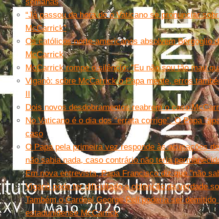
semanas
“Já passou da hora de o Vaticano se pronunciar so
McCarrick”
Os católicos norte-americanos absolvem Bergoglio 
McCarrick
McCarrick rompe o silêncio: ''Eu não sou tão mau qu
Viganò: sobre McCarrick o Papa mente, erros també
II
Dois novos desdobramentos reabrem o caso McCarr
No Vaticano é o dia dos “errata corrige”. O Papa “a
caso
O Papa pela primeira vez responde às acusações de
não sabia nada, caso contrário não teria permanecid
Em nova entrevista, Papa Francisco diz que ''não sa
Viganò pode ter dificultado a obtenção da verdade s
Também o Cardeal George Pell poderia ser demitido d
estadunidense McCarrick