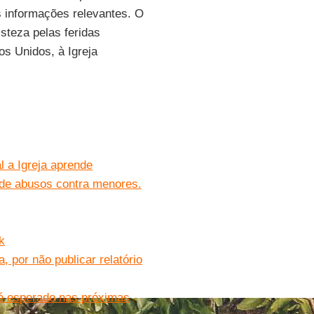
 informações relevantes. O
steza pelas feridas
os Unidos, à Igreja
l a Igreja aprende
 de abusos contra menores.
k
, por não publicar relatório
 é esperado nas próximas