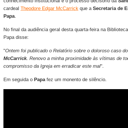
conhecimento institucional e o processo decisório da
Sant
cardeal
Theodore Edgar McCarrick
que a
Secretaria de 
Papa
.
No final da audiência geral desta quarta-feira na Bibliotec
Papa disse:
"
Ontem foi publicado o Relatório sobre o doloroso caso d
McCarrick
. Renovo a minha proximidade às vítimas de to
compromisso da Igreja em erradicar este mal
".
Em seguida o
Papa
fez um monento de silêncio.