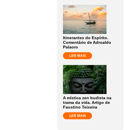
Itinerantes do Espírito.
Comentário de Adroaldo
Palaoro
LER MAIS
A mística zen budista na
trama da vida. Artigo de
Faustino Teixeira
LER MAIS