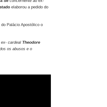
a Sé
concernente ao ex-
Estado
elaborou a pedido do
a do Palácio Apostólico o
o ex- cardeal
Theodore
dos os abusos e o