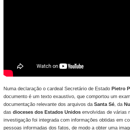
Numa declaração o cardeal Secretário de Estado
Pietro P
documento é um texto exaustivo, que comportou um exam
documentação relevante dos arquivos da
Santa Sé
, da
Nu
das
dioceses dos Estados Unidos
envolvidas de várias 
investigação foi integrada com informações obtidas em c
pessoas informadas dos fatos, de modo a obter uma ima