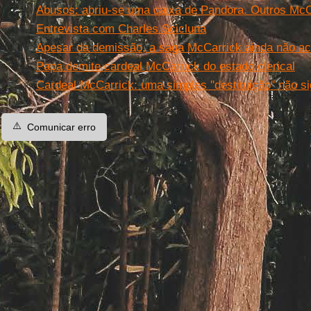
Abusos: abriu-se uma caixa de Pandora. Outros Mc
Entrevista com Charles Scicluna
Apesar da demissão, a saga McCarrick ainda não a
Papa demite cardeal McCarrick do estado clerical
Cardeal McCarrick: uma simples ''destituição'' não si
⚠️
Comunicar erro