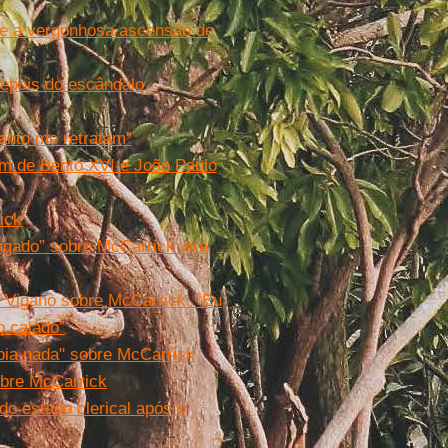
bre a vergonhosa ascensão de
depois do escândalo
anto me retratam''
m de Bento XVI e João Paulo
ick
pagado” sobre McCarrick vira
 Viganò sobre McCarrick: “Eu
o calado”
bia nada'' sobre McCarrick
obre McCarrick
o estado clerical após o