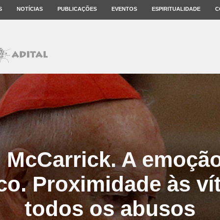
S
NOTÍCIAS
PUBLICAÇÕES
EVENTOS
ESPIRITUALIDADE
C
o McCarrick. A emoçã
co. Proximidade às ví
todos os abusos