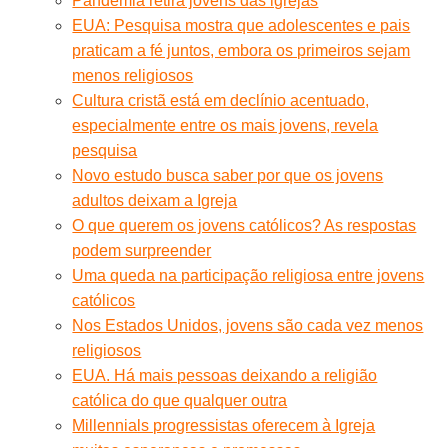
Pandemia retira jovens das igrejas
EUA: Pesquisa mostra que adolescentes e pais
praticam a fé juntos, embora os primeiros sejam
menos religiosos
Cultura cristã está em declínio acentuado,
especialmente entre os mais jovens, revela
pesquisa
Novo estudo busca saber por que os jovens
adultos deixam a Igreja
O que querem os jovens católicos? As respostas
podem surpreender
Uma queda na participação religiosa entre jovens
católicos
Nos Estados Unidos, jovens são cada vez menos
religiosos
EUA. Há mais pessoas deixando a religião
católica do que qualquer outra
Millennials progressistas oferecem à Igreja