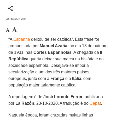
share
28 Outubro 2020
“A
Espanha
deixou de ser católica”. Esta frase foi
pronunciada por
Manuel Azaña
, no dia 13 de outubro
de 1931, nas
Cortes
Espanholas
. A chegada da
II
República
queria deixar sua marca na história e na
sociedade espanhola. Desejava-se impor a
secularização a um dos três maiores países
europeus, junto com a
França
e a
Itália
, com
população majoritariamente católica.
A reportagem é de
José Lorente
Ferrer
, publicada
por
La Razón
, 23-10-2020. A tradução é do
Cepat
.
Naquela época, foram cruzadas muitas linhas