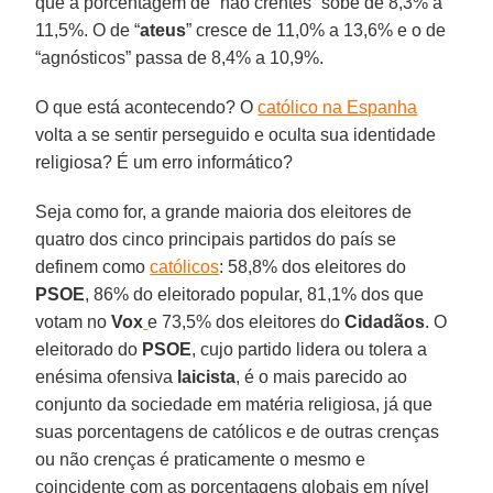
que a porcentagem de “não crentes” sobe de 8,3% a
11,5%. O de “
ateus
” cresce de 11,0% a 13,6% e o de
“agnósticos” passa de 8,4% a 10,9%.
O que está acontecendo? O
católico na Espanha
volta a se sentir perseguido e oculta sua identidade
religiosa? É um erro informático?
Seja como for, a grande maioria dos eleitores de
quatro dos cinco principais partidos do país se
definem como
católicos
: 58,8% dos eleitores do
PSOE
, 86% do eleitorado popular, 81,1% dos que
votam no
Vox
e 73,5% dos eleitores do
Cidadãos
. O
eleitorado do
PSOE
, cujo partido lidera ou tolera a
enésima ofensiva
laicista
, é o mais parecido ao
conjunto da sociedade em matéria religiosa, já que
suas porcentagens de católicos e de outras crenças
ou não crenças é praticamente o mesmo e
coincidente com as porcentagens globais em nível