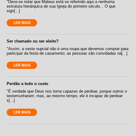
"Deve-se notar que Mateus está se referindo aqui a nenhuma
estrutura hierárquica de sua Igreja do primeiro século... O que
sign[...]
LER MAIS
Ser chamado ou ser eleito?
"Assim, a veste nupcial não é uma roupa que devemos comprar para
participar da festa de casamento; as pessoas são convidadas na[...]
LER MAIS
Perdão a todo o custo
"É verdade que Deus nos torna capazes de perdoar, porque outros o
testemunharam; mas, ao mesmo tempo, ele é incapaz de perdoar
s[...]
LER MAIS